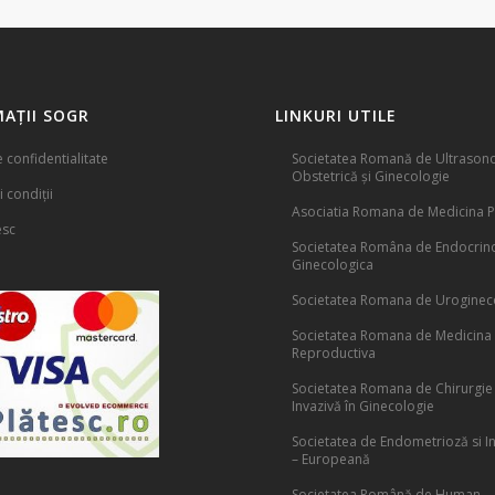
AȚII SOGR
LINKURI UTILE
e confidentialitate
Societatea Romană de Ultrasono
Obstetrică și Ginecologie
 condiții
Asociatia Romana de Medicina P
esc
Societatea Româna de Endocrin
Ginecologica
Societatea Romana de Uroginec
Societatea Romana de Medicina
Reproductiva
Societatea Romana de Chirurgie
Invazivă în Ginecologie
Societatea de Endometrioză si Inf
– Europeană
Societatea Română de Human