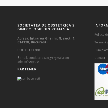
SOCIETATEA DE OBSTETRICA SI
INFORM
GINECOLOGIE DIN ROMANIA
Politica d
Adresa:
Intrarea Gliei nr. 8, sect. 1,
014128, Bucuresti
Termeni și
CUI: 10141368
Cum plat
E-mail:
conducerea.sogr@gmail.com
Contact
admin@sogr.ro
PARTENER