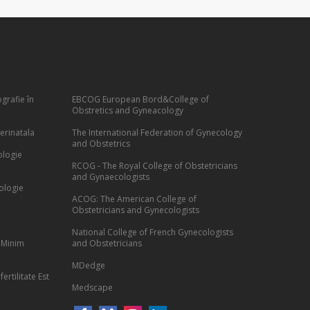
grafie în
EBCOG European Bord&College of
Obstretics and Gyneacology
erinatala
The International Federation of Gynecology
and Obstetrics
ologie
RCOG - The Royal College of Obstetricians
and Gynaecologists
ologie
ACOG: The American College of
Obstetricians and Gynecologists
National College of French Gynecologists
 Minim
and Obstetricians
MDedge
ertilitate Est
Medscape