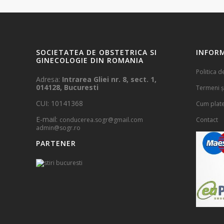
SOCIETATEA DE OBSTETRICA SI
INFORM
GINECOLOGIE DIN ROMANIA
Politica d
Adresa:
Intrarea Gliei nr. 8, sect. 1,
014128, Bucuresti
Termeni și
CUI: 10141368
Cum plat
E-mail:
conducerea.sogr@gmail.com
Contact
admin@sogr.ro
PARTENER