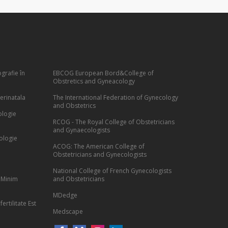
grafie în
EBCOG European Bord&College of
Obstretics and Gyneacology
erinatala
The International Federation of Gynecology
and Obstetrics
ologie
RCOG - The Royal College of Obstetricians
and Gynaecologists
ologie
ACOG: The American College of
Obstetricians and Gynecologists
National College of French Gynecologists
 Minim
and Obstetricians
MDedge
ertilitate Est
Medscape