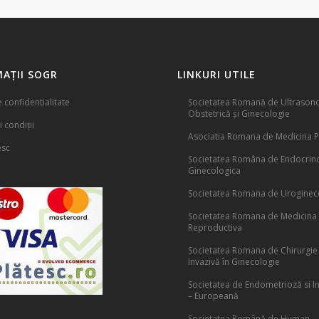
AȚII SOGR
LINKURI UTILE
e confidentialitate
Societatea Romană de Ultrasono
Obstetrică și Ginecologie
 condiții
Asociatia Romana de Medicina P
esc
Societatea Româna de Endocrin
Ginecologica
Societatea Romana de Uroginec
Societatea Romana de Medicina
Reproductiva
Societatea Romana de Chirurgie
Invazivă în Ginecologie
Societatea de Endometrioză si Inf
– Europeană
Societatea Română de Human