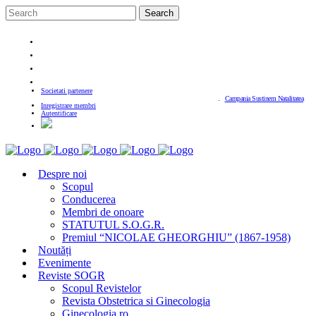
Societati partenere
Campania Sustinem Natalitatea
Inregistrare membri
Autentificare
Despre noi
Scopul
Conducerea
Membri de onoare
STATUTUL S.O.G.R.
Premiul “NICOLAE GHEORGHIU” (1867-1958)
Noutăți
Evenimente
Reviste SOGR
Scopul Revistelor
Revista Obstetrica si Ginecologia
Ginecologia.ro