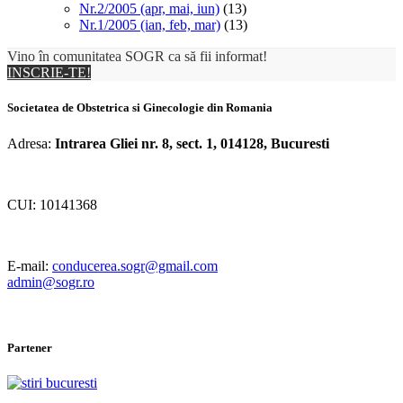
Nr.2/2005 (apr, mai, iun)
(13)
Nr.1/2005 (ian, feb, mar)
(13)
Vino în comunitatea SOGR ca să fii informat!
INSCRIE-TE!
Societatea de Obstetrica si Ginecologie din Romania
Adresa:
Intrarea Gliei nr. 8, sect. 1, 014128, Bucuresti
CUI: 10141368
E-mail:
conducerea.sogr@gmail.com
admin@sogr.ro
Partener