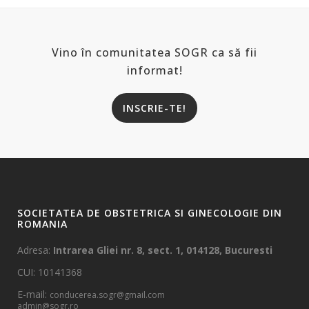
Vino în comunitatea SOGR ca să fii
informat!
INSCRIE-TE!
SOCIETATEA DE OBSTETRICA SI GINECOLOGIE DIN
ROMANIA
Adresa:
Intrarea Gliei nr. 8, sect. 1, 014128, Bucuresti
CUI: 10141368
E-mail:
conducerea.sogr@gmail.com
admin@sogr.ro