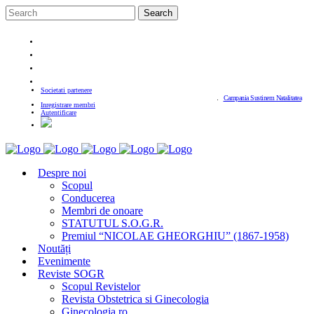
Societati partenere
Campania Sustinem Natalitatea
Inregistrare membri
Autentificare
Despre noi
Scopul
Conducerea
Membri de onoare
STATUTUL S.O.G.R.
Premiul “NICOLAE GHEORGHIU” (1867-1958)
Noutăți
Evenimente
Reviste SOGR
Scopul Revistelor
Revista Obstetrica si Ginecologia
Ginecologia.ro