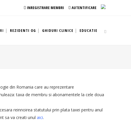
INREGISTRARE MEMBRI
AUTENTIFICARE
RI
REZIDENTI OG
GHIDURI CLINICE
EDUCATIE
cologie din Romania care au reprezentare
umuleaza: taxa de membru si abonamentele la cele doua
sara reinnoirea statutului prin plata taxei pentru anul
nt sa va creati unul
aici
.