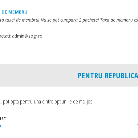
EI DE MEMBRU
ata taxei de membru! Nu se pot cumpara 2 pachete! Taxa de membru este 
actati:
admin@sogr.ro
PENTRU REPUBLIC
AȚII SOGR
LINKURI UTILE
pot opta pentru una dintre optiuniile de mai jos:
e confidentialitate
Societatea Romană de Ultrasono
Obstetrică și Ginecologie
 condiții
IST
Asociatia Romana de Medicina P
esc
i
Societatea Româna de Endocrin
Ginecologica