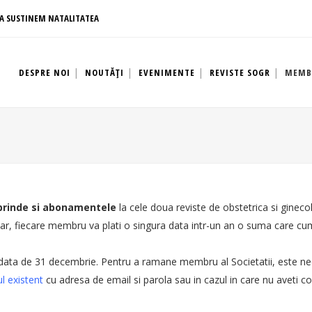
A SUSTINEM NATALITATEA
DESPRE NOI
NOUTĂȚI
EVENIMENTE
REVISTE SOGR
MEMB
uprinde si abonamentele
la cele doua reviste de obstetrica si gine
ar, fiecare membru va plati o singura data intr-un an o suma care c
 data de 31 decembrie. Pentru a ramane membru al Societatii, este nece
l existent
cu adresa de email si parola sau in cazul in care nu aveti co