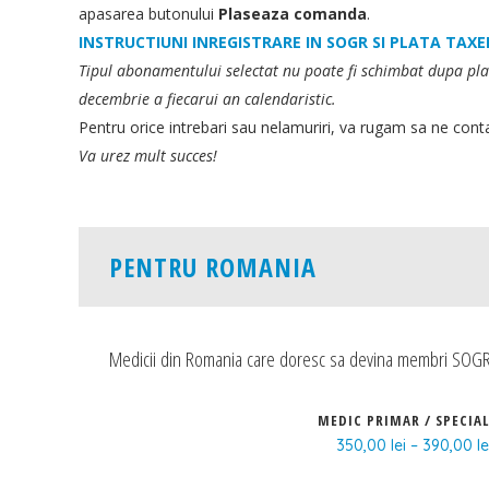
apasarea butonului
Plaseaza comanda
.
INSTRUCTIUNI INREGISTRARE IN SOGR SI PLATA TAX
Tipul abonamentului selectat nu poate fi schimbat dupa pl
decembrie a fiecarui an calendaristic.
Pentru orice intrebari sau nelamuriri, va rugam sa ne cont
Va urez mult succes!
PENTRU ROMANIA
SOCIETATEA DE OBSTETRICA SI
INFORM
GINECOLOGIE DIN ROMANIA
Medicii din Romania care doresc sa devina membri SOGR, 
Politica d
Adresa:
Intrarea Gliei nr. 8, sect. 1,
014128, Bucuresti
Termeni și
MEDIC PRIMAR / SPECIAL
CUI: 10141368
350,00
lei
–
390,00
Cum plat
le
E-mail:
conducerea.sogr@gmail.com
Contact