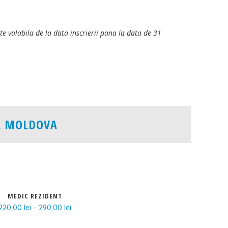
valabila de la data inscrierii pana la data de 31
A MOLDOVA
grafie în
EBCOG European Bord&College of
Obstretics and Gyneacology
MEDIC REZIDENT
erinatala
The International Federation of Gynecology
220,00
lei
–
290,00
and Obstetrics
lei
ologie
RCOG - The Royal College of Obstetricians