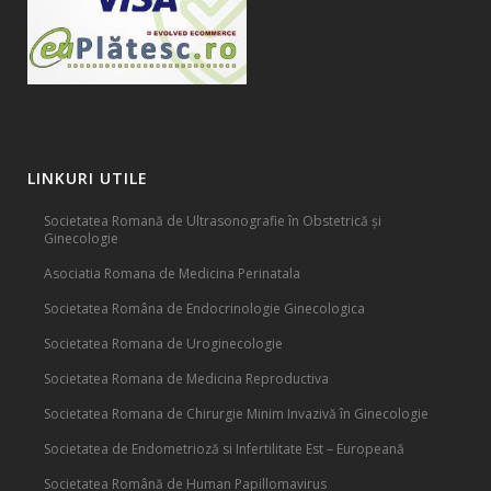
LINKURI UTILE
Societatea Romană de Ultrasonografie în Obstetrică și
Ginecologie
Asociatia Romana de Medicina Perinatala
Societatea Româna de Endocrinologie Ginecologica
Societatea Romana de Uroginecologie
Societatea Romana de Medicina Reproductiva
Societatea Romana de Chirurgie Minim Invazivă în Ginecologie
Societatea de Endometrioză si Infertilitate Est – Europeană
Societatea Română de Human Papillomavirus