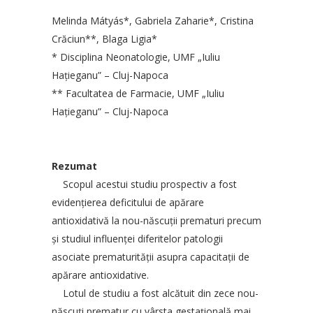
Melinda Mátyás*, Gabriela Zaharie*, Cristina
Crăciun**, Blaga Ligia*
* Disciplina Neonatologie, UMF „Iuliu
Haţieganu” – Cluj-Napoca
** Facultatea de Farmacie, UMF „Iuliu
Haţieganu” – Cluj-Napoca
Rezumat
Scopul acestui studiu prospectiv a fost
evidenţierea deficitului de apărare
antioxidativă la nou-născuţii prematuri precum
şi studiul influenţei diferitelor patologii
asociate prematurităţii asupra capacitaţii de
apărare antioxidative.
Lotul de studiu a fost alcătuit din zece nou-
născuţi prematur,cu vârsta gestaţională mai