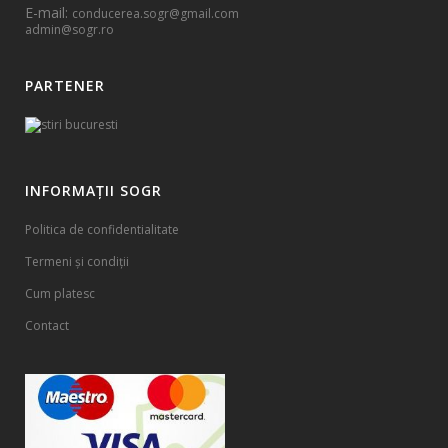
E-mail:
conducerea.sogr@gmail.com
admin@sogr.ro
PARTENER
INFORMAȚII SOGR
Politica de confidentialitate
Termeni și condiții
Cum platesc
Contact