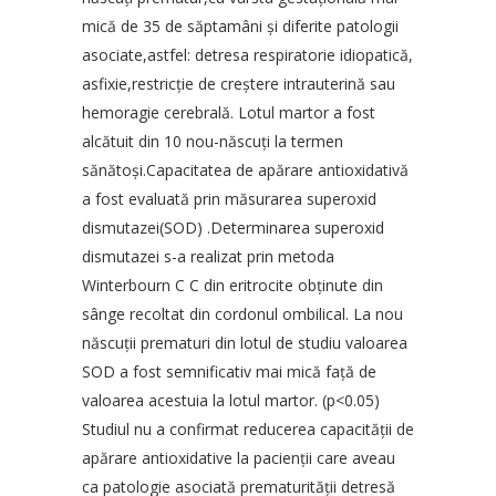
mică de 35 de săptamâni şi diferite patologii
asociate,astfel: detresa respiratorie idiopatică,
asfixie,restricţie de creştere intrauterină sau
hemoragie cerebrală. Lotul martor a fost
alcătuit din 10 nou-născuţi la termen
sănătoşi.Capacitatea de apărare antioxidativă
a fost evaluată prin măsurarea superoxid
dismutazei(SOD) .Determinarea superoxid
dismutazei s-a realizat prin metoda
Winterbourn C C din eritrocite obţinute din
sânge recoltat din cordonul ombilical. La nou
născuţii prematuri din lotul de studiu valoarea
SOD a fost semnificativ mai mică faţă de
valoarea acestuia la lotul martor. (p<0.05)
Studiul nu a confirmat reducerea capacităţii de
apărare antioxidative la pacienţii care aveau
ca patologie asociată prematurităţii detresă