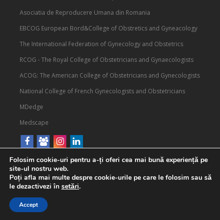
Asociatia de Reproducere Umana din Romania
EBCOG European Bord&College of Obstretics and Gyneacology
The International Federation of Gynecology and Obstetrics
RCOG - The Royal College of Obstetricians and Gynaecologists
ACOG: The American College of Obstetricians and Gynecologists
National College of French Gynecologists and Obstetricians
MDedge
Medscape
Folosim cookie-uri pentru a-ți oferi cea mai bună experiență pe
site-ul nostru web.
Poți afla mai multe despre cookie-urile pe care le folosim sau să
le dezactivezi în
setări
.
© Societatea de Obstetrica si Ginecologie din Romania 2019
|
gazduit de
Accept
amcwebsoft.ro