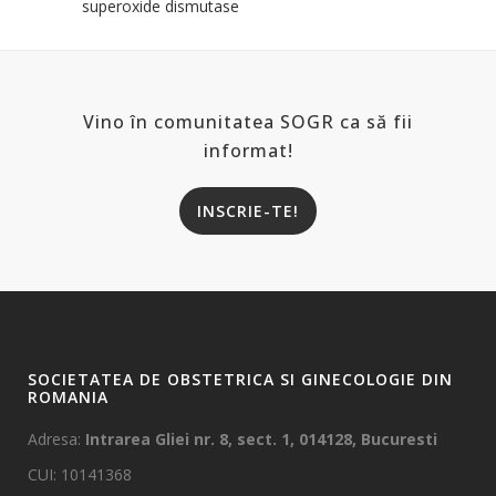
superoxide dismutase
Vino în comunitatea SOGR ca să fii
informat!
INSCRIE-TE!
SOCIETATEA DE OBSTETRICA SI GINECOLOGIE DIN
ROMANIA
Adresa:
Intrarea Gliei nr. 8, sect. 1, 014128, Bucuresti
CUI: 10141368