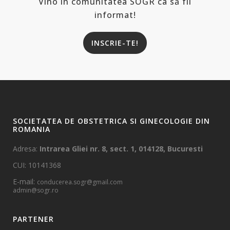
Vino în comunitatea SOGR ca să fii
informat!
INSCRIE-TE!
SOCIETATEA DE OBSTETRICA SI GINECOLOGIE DIN
ROMANIA
Adresa:
Intrarea Gliei nr. 8, sect. 1, 014128, Bucuresti
CUI: 10141368
E-mail:
conducerea.sogr@gmail.com
admin@sogr.ro
PARTENER