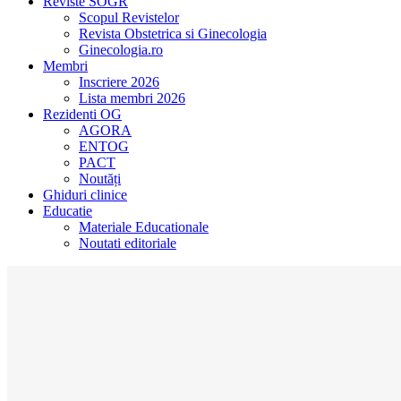
Reviste SOGR
Scopul Revistelor
Revista Obstetrica si Ginecologia
Ginecologia.ro
Membri
Inscriere 2026
Lista membri 2026
Rezidenti OG
AGORA
ENTOG
PACT
Noutăți
Ghiduri clinice
Educatie
Materiale Educationale
Noutati editoriale