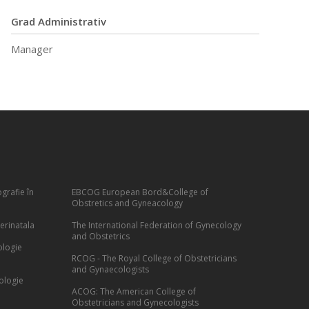
Grad Administrativ
Manager
grafie în
EBCOG European Bord&College of
Obstretics and Gyneacology
erinatala
The International Federation of Gynecology
and Obstetrics
ologie
RCOG - The Royal College of Obstetricians
and Gynaecologists
ologie
ACOG: The American College of
Obstetricians and Gynecologists