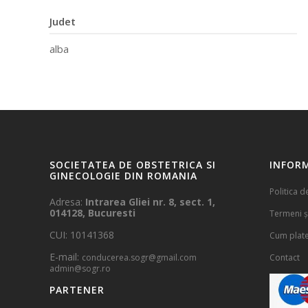
Judet
alba
SOCIETATEA DE OBSTETRICA SI
INFORM
GINECOLOGIE DIN ROMANIA
Politica d
Adresa:
Intrarea Gliei nr. 8, sect. 1,
014128, Bucuresti
Termeni și
CUI: 10141368
Cum plat
E-mail:
conducerea.sogr@gmail.com
Contact
admin@sogr.ro
PARTENER