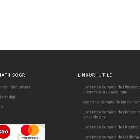
AȚII SOGR
LINKURI UTILE
e confidentialitate
Societatea Romană de Ultrasono
Obstetrică și Ginecologie
 condiții
Asociatia Romana de Medicina P
esc
Societatea Româna de Endocrin
Ginecologica
Societatea Romana de Uroginec
Societatea Romana de Medicina