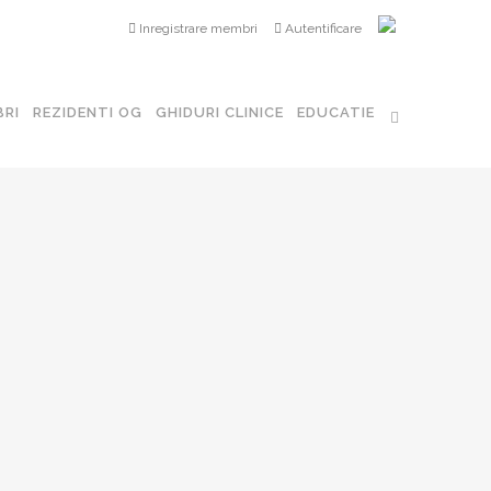
Inregistrare membri
Autentificare
ografie în Obstetrică și Ginecologie
RI
REZIDENTI OG
GHIDURI CLINICE
EDUCATIE
Perinatala
nologie Ginecologica
ecologie
a Reproductiva
e Minim Invazivă în Ginecologie
nfertilitate Est – Europeană
Papillomavirus