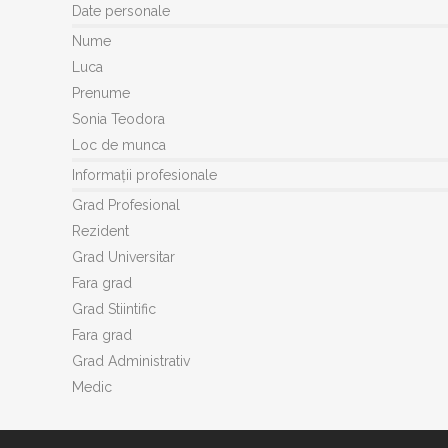
Date personale
Nume
Luca
Prenume
Sonia Teodora
Loc de munca
Informații profesionale
Grad Profesional
Rezident
Grad Universitar
Fara grad
Grad Stiintific
Fara grad
Grad Administrativ
Medic