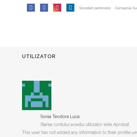
SOCIETATEA DE OBSTETRICA SI
INFOR
Societati partenere
Campania Sus
GINECOLOGIE DIN ROMANIA
Politica 
Adresa:
Intrarea Gliei nr. 8, sect. 1,
014128, Bucuresti
Termeni ș
CUI: 10141368
Cum pla
UTILIZATOR
E-mail:
conducerea.sogr@gmail.com
Contact
admin@sogr.ro
PARTENER
Sonia Teodora Luca
Starea contului acestui utilizator este Aprobat
This user has not added any information to their profile yet