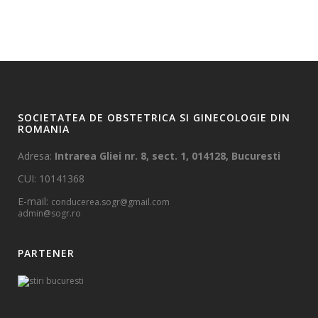
SOCIETATEA DE OBSTETRICA SI GINECOLOGIE DIN
ROMANIA
Adresa:
Intrarea Gliei nr. 8, sect. 1, 014128, Bucuresti
CUI: 10141368
E-mail:
conducerea.sogr@gmail.com
admin@sogr.ro
PARTENER