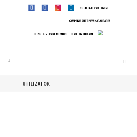
SOCIETATI PARTENERE
CAMPANIA SUSTINEM NATALITATEA
INREGISTRARE MEMBRI
AUTENTIFICARE
UTILIZATOR
GHEORGHE ILIEV
IASI