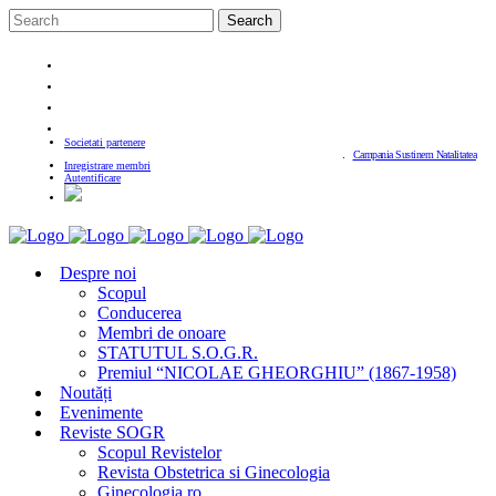
Societati partenere
Campania Sustinem Natalitatea
Inregistrare membri
Autentificare
Despre noi
Scopul
Conducerea
Membri de onoare
STATUTUL S.O.G.R.
Premiul “NICOLAE GHEORGHIU” (1867-1958)
Noutăți
Evenimente
Reviste SOGR
Scopul Revistelor
Revista Obstetrica si Ginecologia
Ginecologia.ro