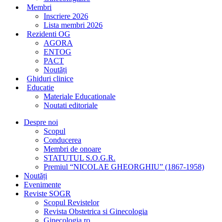
Membri
Inscriere 2026
Lista membri 2026
Rezidenti OG
AGORA
ENTOG
PACT
Noutăți
Ghiduri clinice
Educatie
Materiale Educationale
Noutati editoriale
Despre noi
Scopul
Conducerea
Membri de onoare
STATUTUL S.O.G.R.
Premiul “NICOLAE GHEORGHIU” (1867-1958)
Noutăți
Evenimente
Reviste SOGR
Scopul Revistelor
Revista Obstetrica si Ginecologia
Ginecologia.ro