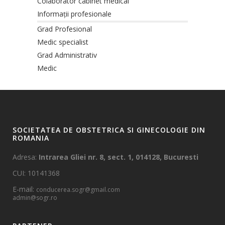
Colaborator cabinet medical
Informații profesionale
Grad Profesional
Medic specialist
Grad Administrativ
Medic
SOCIETATEA DE OBSTETRICA SI GINECOLOGIE DIN
ROMANIA
Adresa:
Intrarea Gliei nr. 8, sect. 1, 014128, Bucuresti
CUI: 10141368
E-mail:
conducerea.sogr@gmail.com
admin@sogr.ro