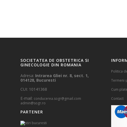
SOCIETATEA DE OBSTETRICA SI
INFORM
GINECOLOGIE DIN ROMANIA
Politica d
Adresa:
Intrarea Gliei nr. 8, sect. 1,
014128, Bucuresti
Termeni și
CUI: 10141368
Cum plat
E-mail:
conducerea.sogr@gmail.com
Contact
admin@sogr.ro
PARTENER