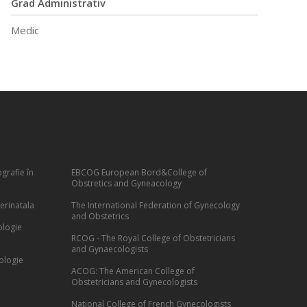
Grad Administrativ
Medic
grafie în
EBCOG European Bord&College of
Obstretics and Gyneacology
erinatala
The International Federation of Gynecology
and Obstetrics
ologie
RCOG - The Royal College of Obstetricians
and Gynaecologists
ologie
ACOG: The American College of
Obstetricians and Gynecologists
National College of French Gynecologists