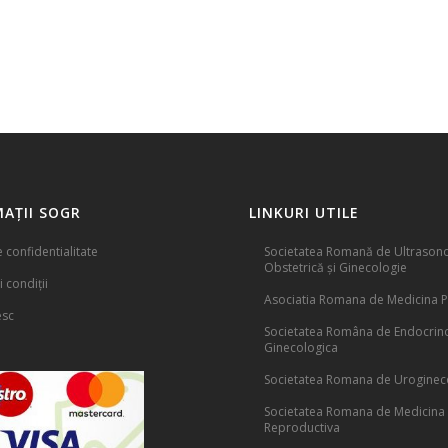
AȚII SOGR
LINKURI UTILE
e confidentialitate
Societatea Romană de Ultrasono
Obstetrică și Ginecologie
 condiții
Asociatia Romana de Medicina P
esc
Societatea Româna de Endocrin
Ginecologica
Societatea Romana de Uroginec
Societatea Romana de Medicina
Reproductiva