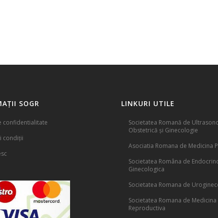
AȚII SOGR
LINKURI UTILE
e confidentialitate
Societatea Romană de Ultrasono
Obstetrică și Ginecologie
 condiții
Asociatia Romana de Medicina P
esc
Societatea Româna de Endocrin
Ginecologica
Societatea Romana de Uroginec
Societatea Romana de Medicina
Reproductiva