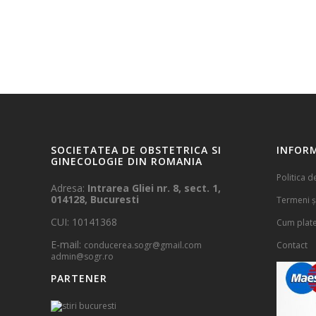
SOCIETATEA DE OBSTETRICA SI
INFORM
GINECOLOGIE DIN ROMANIA
Politica d
Adresa:
Intrarea Gliei nr. 8, sect. 1,
014128, Bucuresti
Termeni și
CUI: 10141368
Cum plat
E-mail:
conducerea.sogr@gmail.com
Contact
admin@sogr.ro
PARTENER