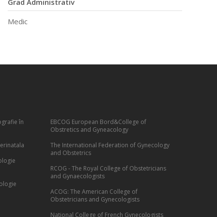
Grad Administrativ
Medic
grafie în
EBCOG European Bord&College of
Obstretics and Gyneacology
erinatala
The International Federation of Gynecology
and Obstetrics
ologie
RCOG - The Royal College of Obstetricians
and Gynaecologists
ologie
ACOG: The American College of
Obstetricians and Gynecologists
National College of French Gynecologists