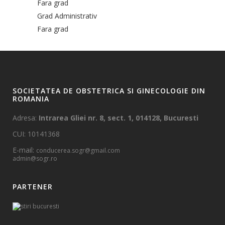
Fara grad
Grad Administrativ
Fara grad
SOCIETATEA DE OBSTETRICA SI GINECOLOGIE DIN
ROMANIA
Adresa:
Intrarea Gliei nr. 8, sect. 1, 014128, Bucuresti
CUI: 10141368
E-mail:
conducerea.sogr@gmail.com
admin@sogr.ro
PARTENER