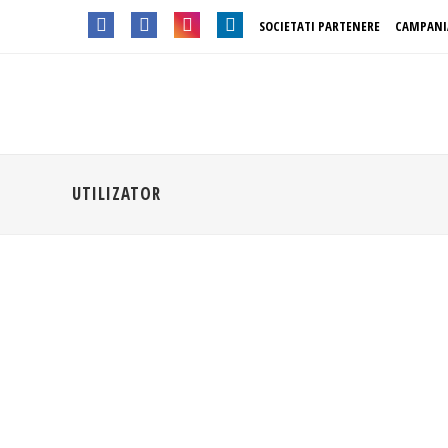
SOCIETATI PARTENERE
CAMPANI
UTILIZATOR
Călina Maier
Bucuresti