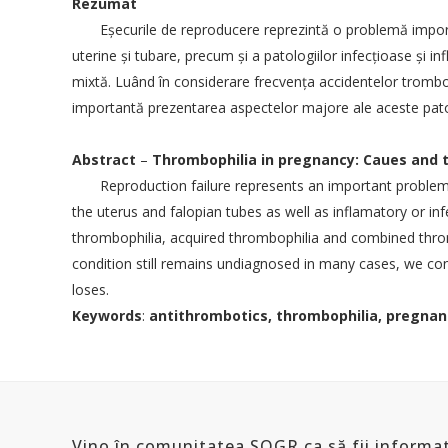
Rezumat
Eşecurile de reproducere reprezintă o problemă import
E-mail:
conducerea.sogr@gmail.com
Contact
admin@sogr.ro
uterine şi tubare, precum şi a patologiilor infecţioase şi i
PARTENER
mixtă. Luând în considerare frecvenţa accidentelor trombo
importantă prezentarea aspectelor majore ale aceste patologi
Abstract
–
Thrombophilia in pregnancy: Caues and 
Reproduction failure represents an important problem
the uterus and falopian tubes as well as inflamatory or inf
thrombophilia, acquired thrombophilia and combined thromb
condition still remains undiagnosed in many cases, we cons
loses.
Keywords
:
antithrombotics, thrombophilia, pregnan
Vino în comunitatea SOGR ca să fii informat