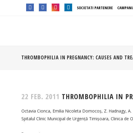
SOCIETATI PARTENERE
CAMPANI
THROMBOPHILIA IN PREGNANCY: CAUSES AND TR
22 FEB. 2011
THROMBOPHILIA IN PR
SOCIETATEA DE OBSTETRICA SI
INFORM
GINECOLOGIE DIN ROMANIA
Octavia Cionca, Emilia Nicoleta Domocoş, Z. Hadnagy, A.
Politica d
Adresa:
Intrarea Gliei nr. 8, sect. 1,
Spitalul Clinic Municipal de Urgenţă Timişoara, Clinica de 
014128, Bucuresti
Termeni și
CUI: 10141368
Cum plat