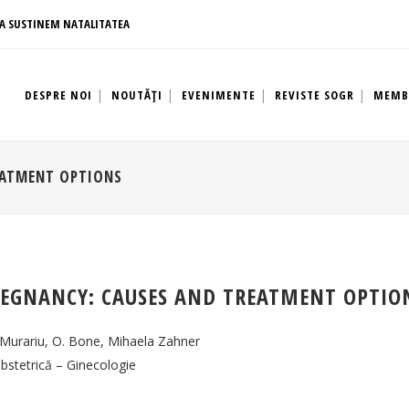
A SUSTINEM NATALITATEA
DESPRE NOI
NOUTĂȚI
EVENIMENTE
REVISTE SOGR
MEMB
EATMENT OPTIONS
EGNANCY: CAUSES AND TREATMENT OPTIO
AȚII SOGR
LINKURI UTILE
 Murariu, O. Bone, Mihaela Zahner
e confidentialitate
Societatea Romană de Ultrasonograf
Obstetrică – Ginecologie
 condiții
Asociatia Romana de Medicina Peri
esc
Societatea Româna de Endocrinolo