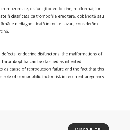
 cromozomiale, disfuncţiilor endocrine, malformaţiilor
ogie
ate fi clasificată ca trombofilie ereditară, dobândită sau
productiva
e rămâne nediagnosticată în multe cazuri, considerăm
im Invazivă în Ginecologie
cină.
tilitate Est – Europeană
llomavirus
l defects, endocrine disfunctons, the malformations of
din Romania
. Thrombophilia can be clasified as inherited
Obstretics and Gyneacology
as cause of reproduction failure and the fact that this
necology and Obstetrics
 role of trombophilic factor risk in recurrent pregnancy
tricians and Gynaecologists
tetricians and Gynecologists
ogists and Obstetricians
INSCRIE-TE!