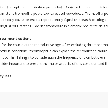
antă a cuplurilor de vârstă reproductivă. După excluderea defectelor
Societatea Romana de Uroginecol
nflamatorii, trombofilia poate explica eşecul reproductiv. Trombofilia po
Societatea Romana de Medicina Re
tice ca şi cauză de eşec a reproducerii şi faptul că această patologi
Societatea Romana de Chirurgie Min
i şi rolul factorului de risc trombofilic în pierderile recurente de sar
Societatea de Endometrioză si Infer
treatment options.
Societatea Română de Human Papi
 for the couple at the reproductive age. After excluding chromosoma
Asociatia de Reproducere Umana 
ectious conditions, thrombophilia can explain the reproduction failure
EBCOG European Bord&College of 
ophilia. Taking into consideration the frequency of trombotic events 
The International Federation of Gy
ider important to present the major aspects of this condition and the
RCOG - The Royal College of Obste
cy loss
ACOG: The American College of Obs
National College of French Gynecol
MDedge
Medscape
!