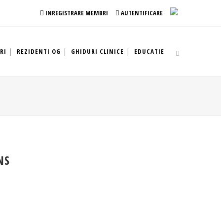
INREGISTRARE MEMBRI
AUTENTIFICARE
RI
REZIDENTI OG
GHIDURI CLINICE
EDUCATIE
NS
ie în Obstetrică și Ginecologie
natala
gie Ginecologica