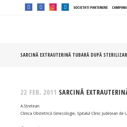
SOCIETATI PARTENERE
CAMPANI
SARCINĂ EXTRAUTERINĂ TUBARĂ DUPĂ STERILIZA
22 FEB. 2011
SARCINĂ EXTRAUTERINĂ
A.Stretean
Clinica Obstetrică Ginecologie, Spitalul Clinic Judeţean de 