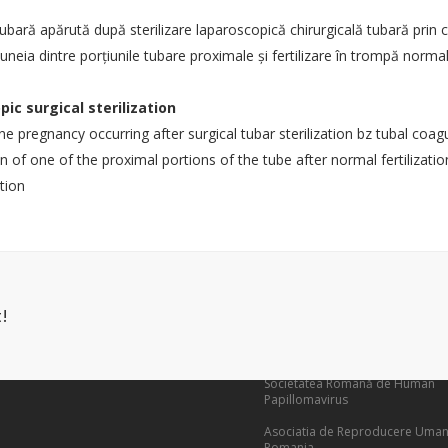
tubară apărută după sterilizare laparoscopică chirurgicală tubară prin 
AȚII SOGR
LINKURI UTILE
uneia dintre porţiunile tubare proximale şi fertilizare în trompă normal
e confidentialitate
Societatea Romană de Ultrasono
Obstetrică și Ginecologie
ic surgical sterilization
 condiții
Asociatia Romana de Medicina P
ne pregnancy occurring after surgical tubar sterilization bz tubal coag
esc
of one of the proximal portions of the tube after normal fertilizatio
Societatea Româna de Endocrin
Ginecologica
ation
Societatea Romana de Uroginec
Societatea Romana de Medicina
Reproductiva
Societatea Romana de Chirurgie
Invazivă în Ginecologie
!
Societatea de Endometrioză si Inf
– Europeană
Societatea Română de Human
Papillomavirus
Asociatia de Reproducere Uman
Romania