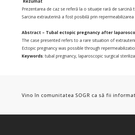
Rezumat
Prezentarea de caz se referă la o situaţie rară de sarcină 
SOCIETATEA DE OBSTETRICA SI
INFORM
Sarcina extrauterină a fost posibilă prin repermeabilizarea 
GINECOLOGIE DIN ROMANIA
Politica d
Adresa:
Intrarea Gliei nr. 8, sect. 1,
Abstract –
Tubal ectopic pregnancy after laparoscop
014128, Bucuresti
Termeni și
The case presented refers to a rare situation of extrauteri
CUI: 10141368
Cum plat
Ectopic pregnancy was possible through repermeabilization 
E-mail:
conducerea.sogr@gmail.com
Contact
Keywords
: tubal pregnancy, laparoscopic surgical steriliz
admin@sogr.ro
PARTENER
Vino în comunitatea SOGR ca să fii informat