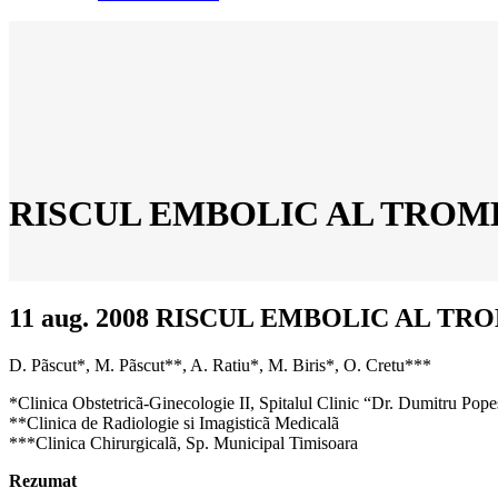
RISCUL EMBOLIC AL TROMB
11 aug. 2008
RISCUL EMBOLIC AL TRO
D. Pãscut*, M. Pãscut**, A. Ratiu*, M. Biris*, O. Cretu***
*Clinica Obstetricã-Ginecologie II, Spitalul Clinic “Dr. Dumitru Pop
**Clinica de Radiologie si Imagisticã Medicalã
***Clinica Chirurgicalã, Sp. Municipal Timisoara
Rezumat