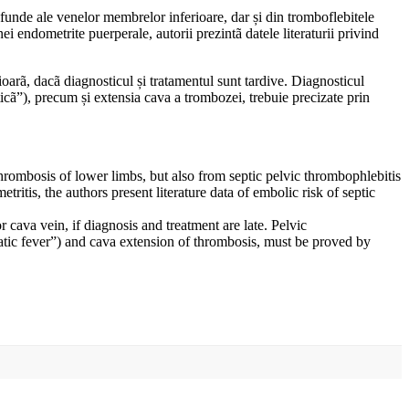
unde ale venelor membrelor inferioare, dar și din tromboflebitele
 endometrite puerperale, autorii prezintã datele literaturii privind
arã, dacã diagnosticul și tratamentul sunt tardive. Diagnosticul
ticã”), precum și extensia cava a trombozei, trebuie precizate prin
rombosis of lower limbs, but also from septic pelvic thrombophlebitis
itis, the authors present literature data of embolic risk of septic
 cava vein, if diagnosis and treatment are late. Pelvic
matic fever”) and cava extension of thrombosis, must be proved by