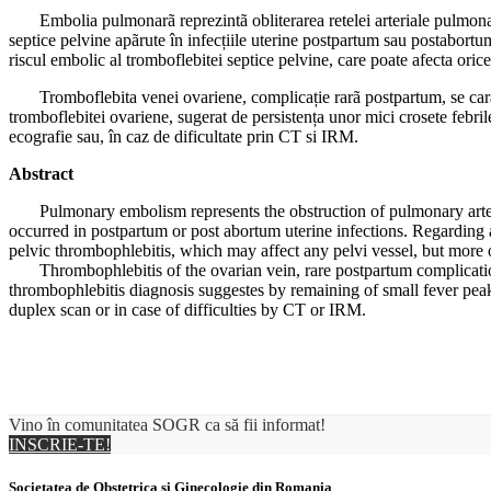
Embolia pulmonarã reprezintã obliterarea retelei arteriale pulmonare 
septice pelvine apãrute în infecțiile uterine postpartum sau postabortu
riscul embolic al tromboflebitei septice pelvine, care poate afecta oric
Tromboflebita venei ovariene, complicație rarã postpartum, se caracte
tromboflebitei ovariene, sugerat de persistența unor mici crosete febri
ecografie sau, în caz de dificultate prin CT si IRM.
Abstract
Pulmonary embolism represents the obstruction of pulmonary arter
occurred in postpartum or post abortum uterine infections. Regarding a 
pelvic thrombophlebitis, which may affect any pelvi vessel, but more o
Thrombophlebitis of the ovarian vein, rare postpartum complication
thrombophlebitis diagnosis suggestes by remaining of small fever peaks
duplex scan or in case of difficulties by CT or IRM.
Vino în comunitatea SOGR ca să fii informat!
INSCRIE-TE!
Societatea de Obstetrica si Ginecologie din Romania