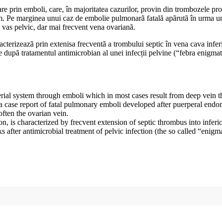
prin emboli, care, în majoritatea cazurilor, provin din trombozele prof
m. Pe marginea unui caz de embolie pulmonarã fatală apãrutã în urma unei
e vas pelvic, dar mai frecvent vena ovarianã.
rizeazã prin extenisa frecventã a trombului septic în vena cava inferio
le dupã tratamentul antimicrobian al unei infecții pelvine (“febra enigma
ial system through emboli which in most cases result from deep vein th
case report of fatal pulmonary emboli developed after puerperal endometr
ften the ovarian vein.
, is characterized by frecvent extension of septic thrombus into inferior
 after antimicrobial treatment of pelvic infection (the so called “enig