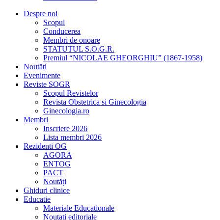
Despre noi
Scopul
Conducerea
Membri de onoare
STATUTUL S.O.G.R.
Premiul “NICOLAE GHEORGHIU” (1867-1958)
Noutăți
Evenimente
Reviste SOGR
Scopul Revistelor
Revista Obstetrica si Ginecologia
Ginecologia.ro
Membri
Inscriere 2026
Lista membri 2026
Rezidenti OG
AGORA
ENTOG
PACT
Noutăți
Ghiduri clinice
Educatie
Materiale Educationale
Noutati editoriale