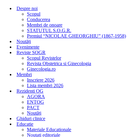
Despre noi
Scopul
Conducerea
Membri de onoare
STATUTUL S.O.G.R.
Premiul “NICOLAE GHEORGHIU” (1867-1958)
Noutăți
Evenimente
Reviste SOGR
Scopul Revistelor
Revista Obstetrica si Ginecologia
Ginecologia.ro
Membri
Inscriere 2026
Lista membri 2026
Rezidenti OG
AGORA
ENTOG
PACT
Noutăți
Ghiduri clinice
Educatie
Materiale Educationale
Noutati editoriale