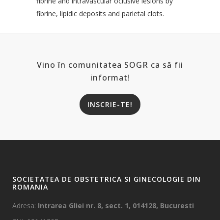
fibrine and intravascular oclusive lesions by
fibrine, lipidic deposits and parietal clots.
Vino în comunitatea SOGR ca să fii
informat!
INSCRIE-TE!
SOCIETATEA DE OBSTETRICA SI GINECOLOGIE DIN
ROMANIA
Adresa:
Intrarea Gliei nr. 8, sect. 1, 014128, Bucuresti