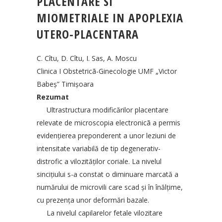
PLACENTARE SI
MIOMETRIALE IN APOPLEXIA
UTERO-PLACENTARA
C. Cîtu, D. Cîtu, I. Sas, A. Moscu
Clinica I Obstetricã-Ginecologie UMF „Victor
Babeş” Timişoara
Rezumat
Ultrastructura modificărilor placentare
relevate de microscopia electronicã a permis
evidenţierea preponderent a unor leziuni de
intensitate variabilă de tip degenerativ-
distrofic a vilozităţilor coriale. La nivelul
sinciţiului s-a constat o diminuare marcată a
numărului de microvili care scad şi în înălţime,
cu prezenţa unor deformări bazale.
La nivelul capilarelor fetale vilozitare