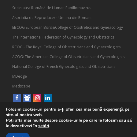
Societatea Română de Human Papillomavirus
Asociatia de Reproducere Umana din Romania
EBCOG European Bord&College of Obstretics and Gyneacology
The International Federation of Gynecology and Obstetrics
RCOG - The Royal College of Obstetricians and Gynaecologists
ACOG: The American College of Obstetricians and Gynecologists
National College of French Gynecologists and Obstetricians
MDedge
Medscape
Folosim cookie-uri pentru a-ți oferi cea mai bună experiență pe
site-ul nostru web.
Poți afla mai multe despre cookie-urile pe care le folosim sau să
le dezactivezi în
setări
.
© Societatea de Obstetrica si Ginecologie din Romania 2019
|
gazduit de