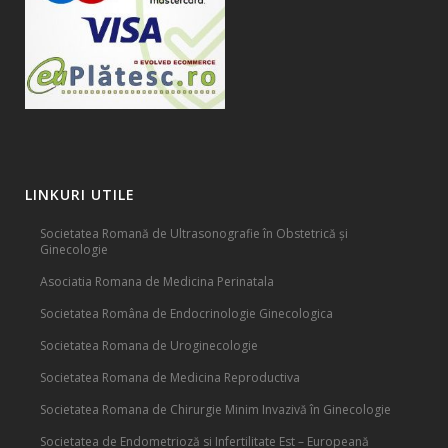
LINKURI UTILE
Societatea Romană de Ultrasonografie în Obstetrică și
Ginecologie
Asociatia Romana de Medicina Perinatala
Societatea Româna de Endocrinologie Ginecologica
Societatea Romana de Uroginecologie
Societatea Romana de Medicina Reproductiva
Societatea Romana de Chirurgie Minim Invazivă în Ginecologie
Societatea de Endometrioză si Infertilitate Est – Europeană