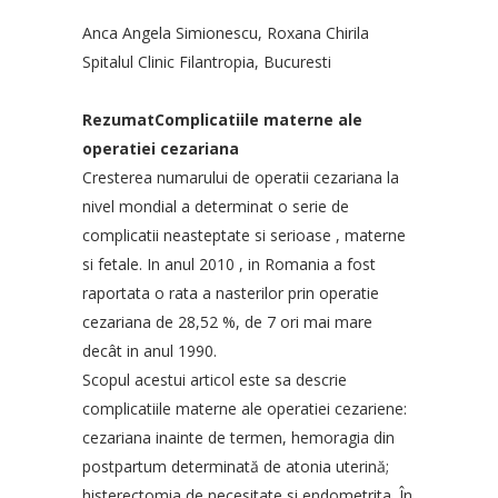
Anca Angela Simionescu, Roxana Chirila
Spitalul Clinic Filantropia, Bucuresti
RezumatComplicatiile materne ale
operatiei cezariana
Cresterea numarului de operatii cezariana la
nivel mondial a determinat o serie de
complicatii neasteptate si serioase , materne
si fetale. In anul 2010 , in Romania a fost
raportata o rata a nasterilor prin operatie
cezariana de 28,52 %, de 7 ori mai mare
decât in anul 1990.
Scopul acestui articol este sa descrie
complicatiile materne ale operatiei cezariene:
cezariana inainte de termen, hemoragia din
postpartum determinată de atonia uterină;
histerectomia de necesitate si endometrita. În