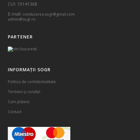
CUI: 10141368
E-mail:
conducerea.sogr@gmail.com
admin@sogr.ro
PARTENER
INFORMAȚII SOGR
Politica de confidentialitate
Termeni și condiții
Cum platesc
Contact