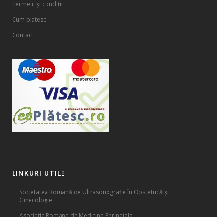
Termeni și condiții
Cum platesc
Contact
LINKURI UTILE
Societatea Romană de Ultrasonografie în Obstetrică și
Ginecologie
Asociatia Romana de Medicina Perinatala