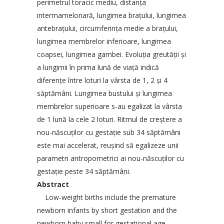
perimetrul toracic mediu, distanţa
intermamelonară, lungimea braţului, lungimea
antebraţului, circumferinţa medie a braţului,
lungimea membrelor inferioare, lungimea
coapsei, lungimea gambei. Evoluţia greutăţii şi
a lungimii în prima lună de viaţă indică
diferenţe între loturi la vârsta de 1, 2 şi 4
săptămâni. Lungimea bustului şi lungimea
membrelor superioare s-au egalizat la vârsta
de 1 lună la cele 2 loturi. Ritmul de creştere a
nou-născuţilor cu gestaţie sub 34 săptămâni
este mai accelerat, reuşind să egalizeze unii
parametri antropometrici ai nou-născuţilor cu
gestaţie peste 34 săptămâni.
Abstract
Low-weight births include the premature
newborn infants by short gestation and the
newborn baby small for gestational age