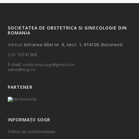
SOCIETATEA DE OBSTETRICA SI GINECOLOGIE DIN
ROMANIA
Adresa:
Intrarea Gliei nr. 8, sect. 1, 014128, Bucuresti
CUI: 10141368
E-mail:
conducerea.sogr@gmail.com
admin@sogr.ro
PARTENER
INFORMAȚII SOGR
Politica de confidentialitate