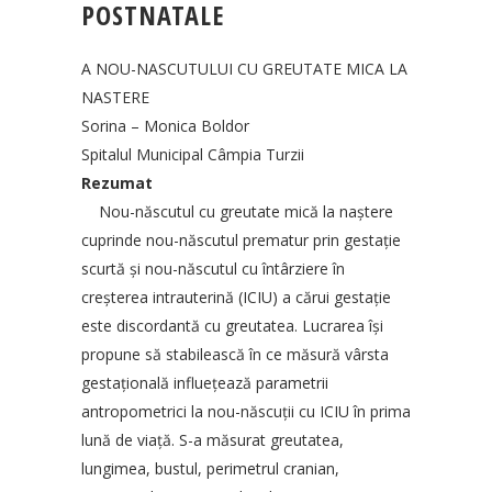
POSTNATALE
A NOU-NASCUTULUI CU GREUTATE MICA LA
NASTERE
Sorina – Monica Boldor
Spitalul Municipal Câmpia Turzii
Rezumat
Nou-născutul cu greutate mică la naştere
cuprinde nou-născutul prematur prin gestaţie
scurtă şi nou-născutul cu întârziere în
creşterea intrauterină (ICIU) a cărui gestaţie
este discordantă cu greutatea. Lucrarea îşi
propune să stabilească în ce măsură vârsta
gestaţională influeţează parametrii
antropometrici la nou-născuţii cu ICIU în prima
lună de viaţă. S-a măsurat greutatea,
lungimea, bustul, perimetrul cranian,