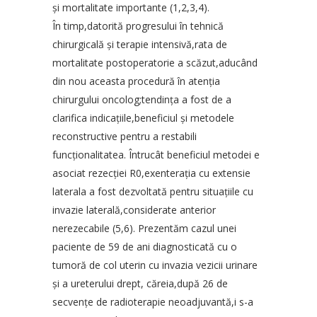
şi mortalitate importante (1,2,3,4).
În timp,datorită progresului în tehnică
chirurgicală şi terapie intensivă,rata de
mortalitate postoperatorie a scăzut,aducând
din nou aceasta procedură în atenţia
chirurgului oncolog;tendinţa a fost de a
clarifica indicaţiile,beneficiul şi metodele
reconstructive pentru a restabili
funcţionalitatea. Întrucât beneficiul metodei e
asociat rezecţiei R0,exenteraţia cu extensie
laterala a fost dezvoltată pentru situaţiile cu
invazie laterală,considerate anterior
nerezecabile (5,6). Prezentăm cazul unei
paciente de 59 de ani diagnosticată cu o
tumoră de col uterin cu invazia vezicii urinare
şi a ureterului drept, căreia,după 26 de
secvenţe de radioterapie neoadjuvantă,i s-a