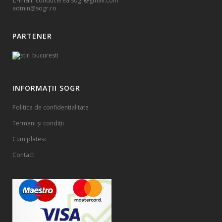
conducerea.sogr@gmail.com
admin@sogr.ro
PARTENER
INFORMAȚII SOGR
Politica de confidentialitate
Termeni și condiții
Cum platesc
Contact