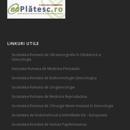
LINKURI UTILE
Societatea Romană de Ultrasonografie în Obstetrică și
Ginecologie
Asociatia Romana de Medicina Perinatala
Societatea Româna de Endocrinologie Ginecologica
Societatea Romana de Uroginecologie
Societatea Romana de Medicina Reproductiva
Societatea Romana de Chirurgie Minim Invazivă în Ginecologie
Societatea de Endometrioză si Infertilitate Est – Europeană
Societatea Română de Human Papillomavirus