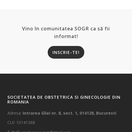
Vino în comunitatea SOGR ca să fii
informat!
INSCRIE-TE!
SOCIETATEA DE OBSTETRICA SI GINECOLOGIE DIN
ROMANIA
Adresa:
Intrarea Gliei nr. 8, sect. 1, 014128, Bucuresti
CUI: 10141368
E-mail: