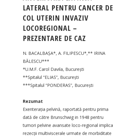
LATERAL PENTRU CANCER DE
COL UTERIN INVAZIV
LOCOREGIONAL –
PREZENTARE DE CAZ
N. BACALBAŞA*, A. FILIPESCU*,** IRINA
BĂLESCU***
*U.M.F. Carol Davila, Bucureşti
**Spitalul “ELIAS”, Bucureşti
***Spitalul “PONDERAS”, Bucureşti
Rezumat
Exenteraţia pelvină, raportată pentru prima
dată de către Brunschwig in 1948 pentru
tumori pelvine avansate loco-regional implica
rezecţii multiviscerale urmate de morbiditate