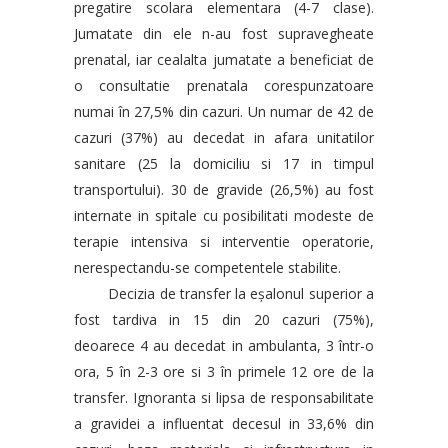
pregatire scolara elementara (4-7 clase).
Jumatate din ele n-au fost supravegheate
prenatal, iar cealalta jumatate a beneficiat de
o consultatie prenatala corespunzatoare
numai în 27,5% din cazuri. Un numar de 42 de
cazuri (37%) au decedat in afara unitatilor
sanitare (25 la domiciliu si 17 in timpul
transportului). 30 de gravide (26,5%) au fost
internate in spitale cu posibilitati modeste de
terapie intensiva si interventie operatorie,
nerespectandu-se competentele stabilite.
Decizia de transfer la eşalonul superior a
fost tardiva in 15 din 20 cazuri (75%),
deoarece 4 au decedat in ambulanta, 3 într-o
ora, 5 în 2-3 ore si 3 în primele 12 ore de la
transfer. Ignoranta si lipsa de responsabilitate
a gravidei a influentat decesul in 33,6% din