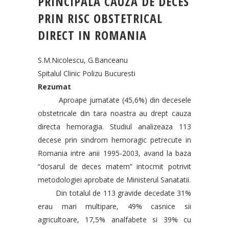
PRINCIPALA CAUZA DE DECES
PRIN RISC OBSTETRICAL
DIRECT IN ROMANIA
S.M.Nicolescu, G.Banceanu
Spitalul Clinic Polizu Bucuresti
Rezumat
Aproape jumatate (45,6%) din decesele
obstetricale din tara noastra au drept cauza
directa hemoragia. Studiul analizeaza 113
decese prin sindrom hemoragic petrecute in
Romania intre anii 1995-2003, avand la baza
“dosarul de deces matern” intocmit potrivit
metodologiei aprobate de Ministerul Sanatatii.
Din totalul de 113 gravide decedate 31%
erau mari multipare, 49% casnice sii
agricultoare, 17,5% analfabete si 39% cu