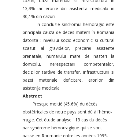
cazuri, baza materiala si infrastructura in
13,3% iar erorile din asistenta medicala in
30,1% din cazuri.
In concluzie sindromul hemoragic este
principala cauza de deces matern în Romania
datorita : nivelului socio-economic si cultural
scazut al gravidelor, precarei asistente
prenatale, numarului mare de nasteri la
domiciliu, nerespectarii competentelor,
deciziilor tardive de transfer, infrastructurii si
bazei materiale deficitare, erorilor din
asisten]a medicala.
Abstract
Presque moitié (45,6%) du décès
obstètricales de notre pays sont dû à l’hémo-
rragie. Cet étude analyse 113 cas du décès
par syndrome hémorragique qui se sont
passé en Roumanie entre les années 1995-