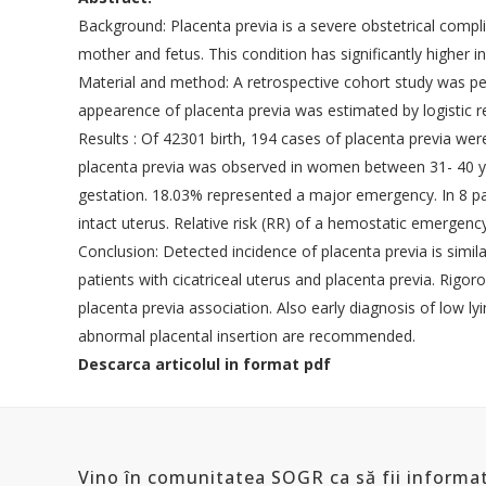
Politica d
Adresa:
Intrarea Gliei nr. 8, sect. 1,
Background: Placenta previa is a severe obstetrical compli
014128, Bucuresti
Termeni și
mother and fetus. This condition has significantly higher i
CUI: 10141368
Cum plat
Material and method: A retrospective cohort study was per
appearence of placenta previa was estimated by logistic r
E-mail:
conducerea.sogr@gmail.com
Contact
admin@sogr.ro
Results : Of 42301 birth, 194 cases of placenta previa we
PARTENER
placenta previa was observed in women between 31- 40 yea
gestation. 18.03% represented a major emergency. In 8 p
intact uterus. Relative risk (RR) of a hemostatic emergenc
Conclusion: Detected incidence of placenta previa is simil
patients with cicatriceal uterus and placenta previa. Rigo
placenta previa association. Also early diagnosis of low ly
abnormal placental insertion are recommended.
Descarca
articolul in format pdf
Vino în comunitatea SOGR ca să fii informat