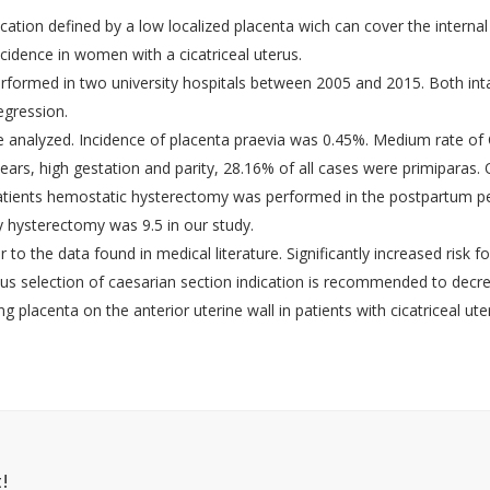
e confidentialitate
Societatea Romană de Ultrasono
cation defined by a low localized placenta wich can cover the interna
Obstetrică și Ginecologie
 condiții
ncidence in women with a cicatriceal uterus.
Asociatia Romana de Medicina P
esc
formed in two university hospitals between 2005 and 2015. Both intac
Societatea Româna de Endocrin
egression.
Ginecologica
re analyzed. Incidence of placenta praevia was 0.45%. Medium rate of 
Societatea Romana de Uroginec
rs, high gestation and parity, 28.16% of all cases were primiparas.
Societatea Romana de Medicina
atients hemostatic hysterectomy was performed in the postpartum per
Reproductiva
y hysterectomy was 9.5 in our study.
Societatea Romana de Chirurgie
ar to the data found in medical literature. Significantly increased ri
Invazivă în Ginecologie
rous selection of caesarian section indication is recommended to decre
Societatea de Endometrioză si Inf
– Europeană
ing placenta on the anterior uterine wall in patients with cicatriceal 
Societatea Română de Human
Papillomavirus
Asociatia de Reproducere Uman
Romania
!