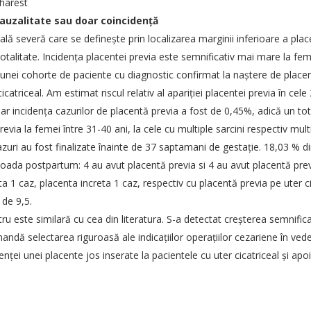
harest
auzalitate sau doar coincidenţă
lă severă care se defineşte prin localizarea marginii inferioare a place
totalitate. Incidenţa placentei previa este semnificativ mai mare la feme
unei cohorte de paciente cu diagnostic confirmat la naştere de placent
icatriceal. Am estimat riscul relativ al apariţiei placentei previa în cel
iar incidenţa cazurilor de placentă previa a fost de 0,45%, adică un t
evia la femei între 31-40 ani, la cele cu multiple sarcini respectiv mul
zuri au fost finalizate înainte de 37 saptamani de gestaţie. 18,03 % d
oada postpartum: 4 au avut placentă previa si 4 au avut placentă previa
a 1 caz, placenta increta 1 caz, respectiv cu placentă previa pe uter cic
 de 9,5.
ru este similară cu cea din literatura. S-a detectat creşterea semnificat
andă selectarea riguroasă ale indicaţiilor operaţiilor cezariene în veder
ţei unei placente jos inserate la pacientele cu uter cicatriceal şi ap
AȚII SOGR
LINKURI UTILE