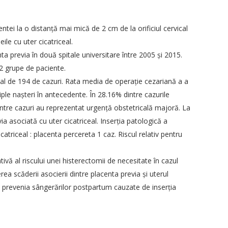
ntei la o distanţă mai mică de 2 cm de la orificiul cervical
ile cu uter cicatriceal.
a previa în două spitale universitare între 2005 şi 2015.
e 2 grupe de paciente.
otal de 194 de cazuri. Rata media de operaţie cezariană a a
tiple naşteri în antecedente. În 28.16% dintre cazurile
intre cazuri au reprezentat urgenţă obstetricală majoră. La
 asociată cu uter cicatriceal. Inserţia patologică a
atriceal : placenta percereta 1 caz. Riscul relativ pentru
ivă al riscului unei histerectomii de necesitate în cazul
ea scăderii asocierii dintre placenta previa şi uterul
oi prevenia sângerărilor postpartum cauzate de inserţia