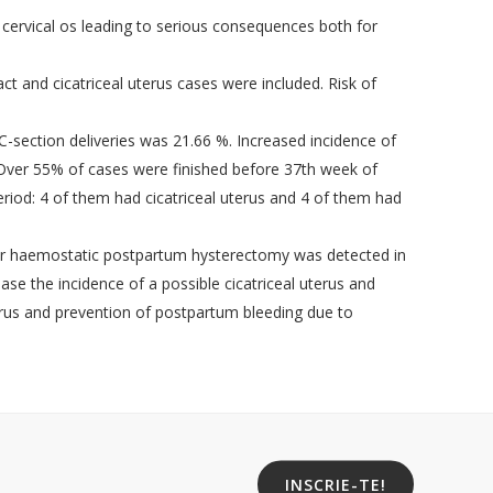
grafie în
EBCOG European Bord&College of
l cervical os leading to serious consequences both for
Obstretics and Gyneacology
erinatala
The International Federation of Gynecology
and Obstetrics
t and cicatriceal uterus cases were included. Risk of
ologie
RCOG - The Royal College of Obstetricians
and Gynaecologists
C-section deliveries was 21.66 %. Increased incidence of
ologie
ACOG: The American College of
 Over 55% of cases were finished before 37th week of
Obstetricians and Gynecologists
iod: 4 of them had cicatriceal uterus and 4 of them had
National College of French Gynecologists
 Minim
and Obstetricians
sk for haemostatic postpartum hysterectomy was detected in
MDedge
ase the incidence of a possible cicatriceal uterus and
ertilitate Est
Medscape
uterus and prevention of postpartum bleeding due to
a din
INSCRIE-TE!