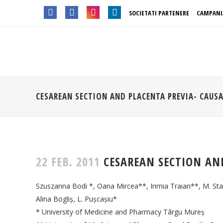
SOCIETATI PARTENERE
CAMPANI
CESAREAN SECTION AND PLACENTA PREVIA- CAUS
22 FEB. 2011
CESAREAN SECTION AND
Szuszanna Bodi *, Oana Mircea**, Irimia Traian**, M. St
Alina Bogliş, L. Puşcaşiu*
* University of Medicine and Pharmacy Târgu Mureş