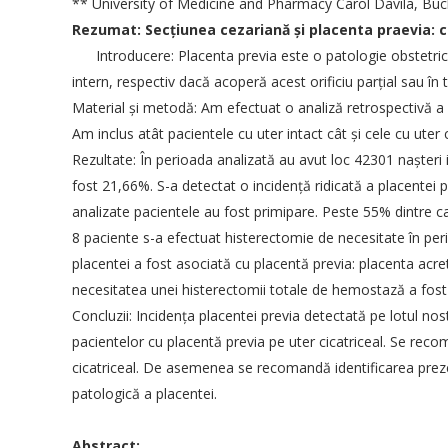
** University of Medicine and Pharmacy Carol Davila, Buc
Rezumat: Secţiunea cezariană şi placenta praevia: c
Introducere: Placenta previa este o patologie obstetrica
intern, respectiv dacă acoperă acest orificiu parţial sau în 
Material şi metodă: Am efectuat o analiză retrospectivă a 
Am inclus atât pacientele cu uter intact cât şi cele cu uter c
Rezultate: În perioada analizată au avut loc 42301 naşteri 
fost 21,66%. S-a detectat o incidenţă ridicată a placentei pr
analizate pacientele au fost primipare. Peste 55% dintre ca
8 paciente s-a efectuat histerectomie de necesitate în peri
placentei a fost asociată cu placentă previa: placenta acret
necesitatea unei histerectomii totale de hemostază a fost
Concluzii: Incidenţa placentei previa detectată pe lotul nost
pacientelor cu placentă previa pe uter cicatriceal. Se recom
cicatriceal. De asemenea se recomandă identificarea prezen
patologică a placentei.
SOCIETATEA DE OBSTETRICA SI
INFORM
GINECOLOGIE DIN ROMANIA
Abstract: