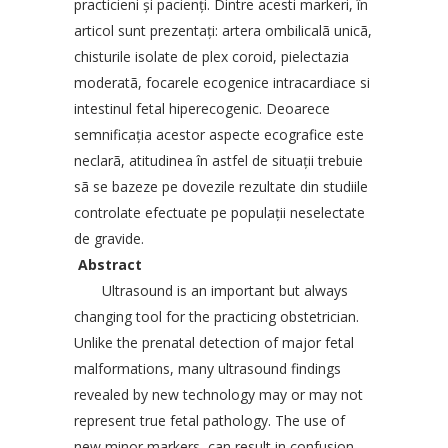
practicieni şi pacienţi. Dintre acesti markeri, în
articol sunt prezentaţi: artera ombilicalã unicã,
chisturile isolate de plex coroid, pielectazia
moderatã, focarele ecogenice intracardiace si
intestinul fetal hiperecogenic. Deoarece
semnificaţia acestor aspecte ecografice este
neclarã, atitudinea în astfel de situaţii trebuie
sã se bazeze pe dovezile rezultate din studiile
controlate efectuate pe populaţii neselectate
de gravide.
Abstract
Ultrasound is an important but always
changing tool for the practicing obstetrician.
Unlike the prenatal detection of major fetal
malformations, many ultrasound findings
revealed by new technology may or may not
represent true fetal pathology. The use of
new minor markers, can result in confusion