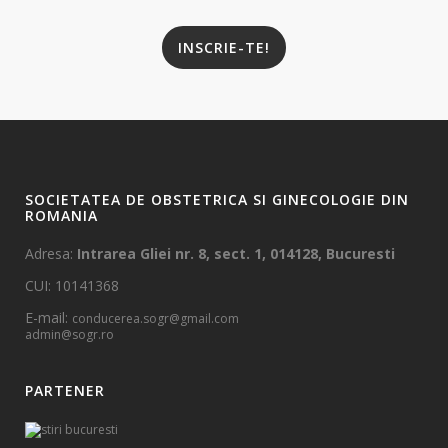
INSCRIE-TE!
SOCIETATEA DE OBSTETRICA SI GINECOLOGIE DIN
ROMANIA
Adresa:
Intrarea Gliei nr. 8, sect. 1, 014128, Bucuresti
CUI: 10141368
E-mail:
conducerea.sogr@gmail.com
admin@sogr.ro
PARTENER