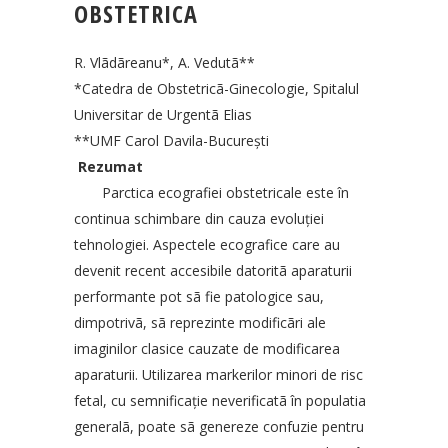
OBSTETRICA
R. Vlãdãreanu*, A. Vedutã**
*Catedra de Obstetricã-Ginecologie, Spitalul
Universitar de Urgentã Elias
**UMF Carol Davila-Bucureşti
Rezumat
Parctica ecografiei obstetricale este în
continua schimbare din cauza evoluţiei
tehnologiei. Aspectele ecografice care au
devenit recent accesibile datoritã aparaturii
performante pot sã fie patologice sau,
dimpotrivã, sã reprezinte modificãri ale
imaginilor clasice cauzate de modificarea
aparaturii. Utilizarea markerilor minori de risc
fetal, cu semnificaţie neverificatã în populatia
generalã, poate sã genereze confuzie pentru