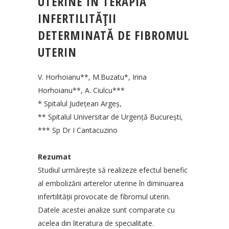
UTERINE ÎN TERAPIA
INFERTILITĂŢII
DETERMINATĂ DE FIBROMUL
UTERIN
V. Horhoianu**, M.Buzatu*, Irina
Horhoianu**, A. Ciulcu***
* Spitalul Judeţean Argeş,
** Spitalul Universitar de Urgenţă Bucureşti,
*** Sp Dr I Cantacuzino
Rezumat
Studiul urmăreşte să realizeze efectul benefic
al embolizării arterelor uterine în diminuarea
infertilităţii provocate de fibromul uterin.
Datele acestei analize sunt comparate cu
acelea din literatura de specialitate.