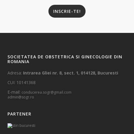
INSCRIE-TE!
SOCIETATEA DE OBSTETRICA SI GINECOLOGIE DIN
ROMANIA
Adresa:
Intrarea Gliei nr. 8, sect. 1, 014128, Bucuresti
CUI: 10141368
E-mail:
conducerea.sogr@gmail.com
admin@sogr.ro
PARTENER