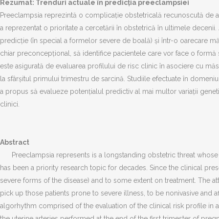
Rezumat: Trenduri actuale în predicţia preeclampsiei
Preeclampsia reprezintă o complicaţie obstetricală recunoscută de ale
a reprezentat o prioritate a cercetării în obstetrică în ultimele decenii
predicţie (în special a formelor severe de boală) şi într-o oarecare măs
chiar preconcepţional, să identifice pacientele care vor face o formă 
este asigurată de evaluarea profilului de risc clinic în asociere cu măs
la sfârşitul primului trimestru de sarcină. Studiile efectuate în domen
a propus să evalueze potenţialul predictiv al mai multor variaţii gene
clinici.
Abstract
Preeclampsia represents is a longstanding obstetric threat whose 
has been a priority research topic for decades. Since the clinical pr
severe forms of the disease) and to some extent on treatment. The attr
pick up those patients prone to severe illness, to be nonivasive and a
algorhythm comprised of the evaluation of the clinical risk profile 
the uterine arteries performed at the end of the first trimester of preg