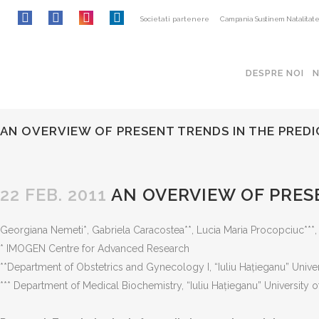
Societati partenere
Campania Sustinem Natalitat
DESPRE NOI
SOCIETATEA DE OBSTETRICA
INFORMAȚII SOGR
SI GINECOLOGIE DIN ROMANIA
AN OVERVIEW OF PRESENT TRENDS IN THE PRED
Politica de confidentiali
Adresa:
Intrarea Gliei nr. 8, sect. 1,
014128, Bucuresti
Termeni și condiții
22 FEB. 2011
AN OVERVIEW OF PRES
CUI: 10141368
Cum platesc
Georgiana Nemeti*, Gabriela Caracostea**, Lucia Maria Procopciuc***, 
E-mail:
conducerea.sogr@gmail.com
Contact
* IMOGEN Centre for Advanced Research
admin@sogr.ro
**Department of Obstetrics and Gynecology I, “Iuliu Haţieganu” Univ
*** Department of Medical Biochemistry, “Iuliu Haţieganu” Universit
PARTENER