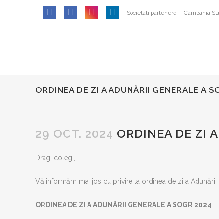
SOCIETATEA DE OBSTETRICA SI
INFOR
Societati partenere
Campania Sus
GINECOLOGIE DIN ROMANIA
Politica 
Adresa:
Intrarea Gliei nr. 8, sect. 1,
014128, Bucuresti
Termeni ș
CUI: 10141368
Cum pla
ORDINEA DE ZI A ADUNĂRII GENERALE A 
E-mail:
conducerea.sogr@gmail.com
Contact
admin@sogr.ro
29 OCT. 2024
ORDINEA DE ZI A
PARTENER
Dragi colegi,
Vă informăm mai jos cu privire la ordinea de zi a Adunării
ORDINEA DE ZI A ADUNĂRII GENERALE A SOGR 2024