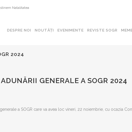
MAȚII SOGR
LINKURI UTILE
tinem Natalitatea
de confidentialitate
Societatea Romană de Ultrason
DESPRE NOI
NOUTĂȚI
EVENIMENTE
REVISTE SOGR
MEMB
i condiții
Asociatia Romana de Medicina 
tesc
Societatea Româna de Endocri
SOGR 2024
Societatea Romana de Urogin
 ADUNĂRII GENERALE A SOGR 2024
Societatea Romana de Medicin
Societatea Romana de Chirurgi
 generale a SOGR care va avea loc vineri, 22 noiembrie, cu ocazia Con
Societatea de Endometrioză si I
Societatea Română de Human 