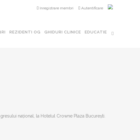
Inregistrare membri
Autentificare
ografie în Obstetrică și Ginecologie
RI
REZIDENTI OG
GHIDURI CLINICE
EDUCATIE
Perinatala
nologie Ginecologica
ecologie
a Reproductiva
e Minim Invazivă în Ginecologie
gresului național, la Hotelul Crowne Plaza București.
nfertilitate Est – Europeană
Papillomavirus