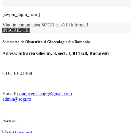
[swpm_login_form]
Vino în comunitatea SOGR ca să fii informat!
INSCRIE-TE!
Societatea de Obstetrica si Ginecologie din Romania
Adresa:
Intrarea Gliei nr. 8, sect. 1, 014128, Bucuresti
CUI: 10141368
E-mail:
conducerea.sogr@gmail.com
admin@sogr.ro
Partener