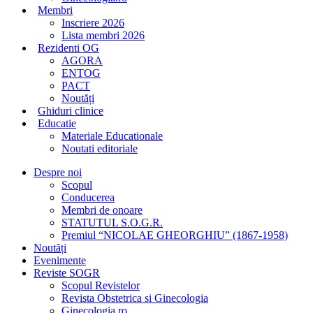
Membri
Inscriere 2026
Lista membri 2026
Rezidenti OG
AGORA
ENTOG
PACT
Noutăți
Ghiduri clinice
Educatie
Materiale Educationale
Noutati editoriale
Despre noi
Scopul
Conducerea
Membri de onoare
STATUTUL S.O.G.R.
Premiul “NICOLAE GHEORGHIU” (1867-1958)
Noutăți
Evenimente
Reviste SOGR
Scopul Revistelor
Revista Obstetrica si Ginecologia
Ginecologia.ro