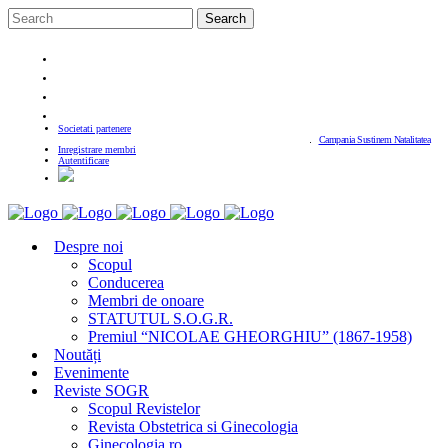
Societati partenere
Campania Sustinem Natalitatea
Inregistrare membri
Autentificare
Despre noi
Scopul
Conducerea
Membri de onoare
STATUTUL S.O.G.R.
Premiul “NICOLAE GHEORGHIU” (1867-1958)
Noutăți
Evenimente
Reviste SOGR
Scopul Revistelor
Revista Obstetrica si Ginecologia
Ginecologia.ro