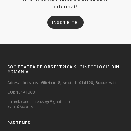
informat!
INSCRIE-TE!
SOCIETATEA DE OBSTETRICA SI GINECOLOGIE DIN
ROMANIA
Adresa:
Intrarea Gliei nr. 8, sect. 1, 014128, Bucuresti
CUI: 10141368
E-mail:
conducerea.sogr@gmail.com
admin@sogr.ro
PARTENER