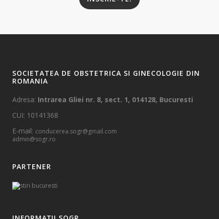
SOCIETATEA DE OBSTETRICA SI GINECOLOGIE DIN
ROMANIA
Adresa:
Intrarea Gliei nr. 8, sect. 1, 014128, Bucuresti
CUI: 10141368
E-mail:
conducerea.sogr@gmail.com
admin@sogr.ro
PARTENER
INFORMAȚII SOGR