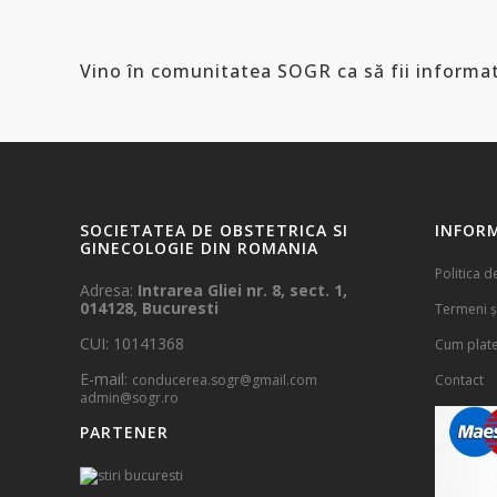
Vino în comunitatea SOGR ca să fii informat
SOCIETATEA DE OBSTETRICA SI
INFORM
GINECOLOGIE DIN ROMANIA
Politica d
Adresa:
Intrarea Gliei nr. 8, sect. 1,
014128, Bucuresti
Termeni și
CUI: 10141368
Cum plat
E-mail:
conducerea.sogr@gmail.com
Contact
admin@sogr.ro
PARTENER