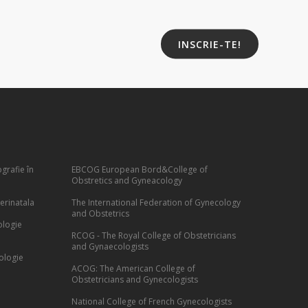
INSCRIE-TE!
grafie în
EBCOG European Bord&College of
Obstretics and Gyneacology
erinatala
The International Federation of Gynecology
and Obstetrics
ologie
RCOG - The Royal College of Obstetricians
and Gynaecologists
ologie
ACOG: The American College of
Obstetricians and Gynecologists
National College of French Gynecologists