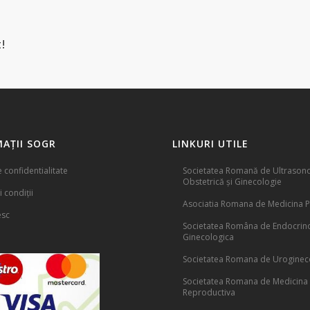
!
AȚII SOGR
LINKURI UTILE
e confidentialitate
Societatea Romană de Ultrasono
Obstetrică și Ginecologie
 condiții
Asociatia Romana de Medicina P
esc
Societatea Româna de Endocrin
Ginecologica
Societatea Romana de Uroginec
Societatea Romana de Medicina
Reproductiva