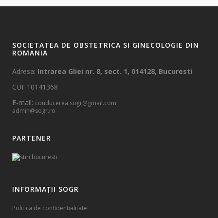
SOCIETATEA DE OBSTETRICA SI GINECOLOGIE DIN
ROMANIA
Adresa:
Intrarea Gliei nr. 8, sect. 1, 014128, Bucuresti
CUI: 10141368
E-mail:
conducerea.sogr@gmail.com
admin@sogr.ro
PARTENER
INFORMAȚII SOGR
Politica de confidentialitate