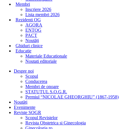
Membri
Inscriere 2026
Lista membri 2026
Rezidenti OG
AGORA
ENTOG
PACT
Noutăți
Ghiduri clinice
Educatie
Materiale Educationale
Noutati editoriale
Despre noi
Scopul
Conducerea
Membri de onoare
STATUTUL S.O.G.R.
Premiul “NICOLAE GHEORGHIU” (1867-1958)
Noutăți
Evenimente
Reviste SOGR
Scopul Revistelor
Revista Obstetrica si Ginecologia
Ginecologia.ro