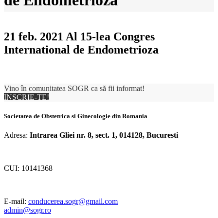
de Endometrioza
21 feb. 2021
Al 15-lea Congres
International de Endometrioza
Vino în comunitatea SOGR ca să fii informat!
INSCRIE-TE!
Societatea de Obstetrica si Ginecologie din Romania
Adresa:
Intrarea Gliei nr. 8, sect. 1, 014128, Bucuresti
CUI: 10141368
E-mail:
conducerea.sogr@gmail.com
admin@sogr.ro