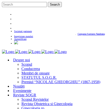
Societati partenere
Campania Sustinem Natalitatea
Inregistrare membri
Autentificare
Despre noi
Scopul
Conducerea
Membri de onoare
STATUTUL S.O.G.R.
Premiul “NICOLAE GHEORGHIU” (1867-1958)
Noutăți
Evenimente
Reviste SOGR
Scopul Revistelor
Revista Obstetrica si Ginecologia
Ginecologia.ro