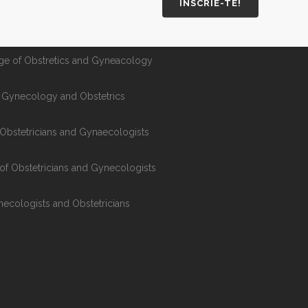
INSCRIE-TE!
ana din Romania
e of Obstretics and Gyneacology
of Gynecology and Obstetrics
Obstetricians and Gynaecologists
f Obstetricians and Gynecologists
necologists and Obstetricians