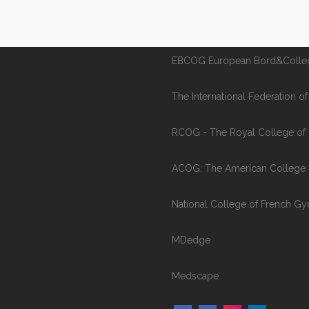
Asociatia de Reproducere Um
EBCOG European Bord&Colleg
The International Federation 
RCOG - The Royal College of 
ACOG: The American College o
National College of French Gy
MDedge
Medscape