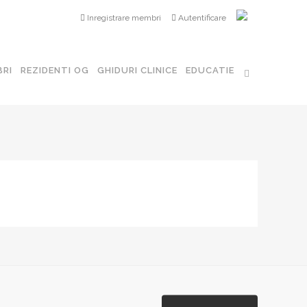
Inregistrare membri
Autentificare
ografie în Obstetrică și Ginecologie
RI
REZIDENTI OG
GHIDURI CLINICE
EDUCATIE
Perinatala
nologie Ginecologica
ecologie
a Reproductiva
e Minim Invazivă în Ginecologie
nfertilitate Est – Europeană
Papillomavirus