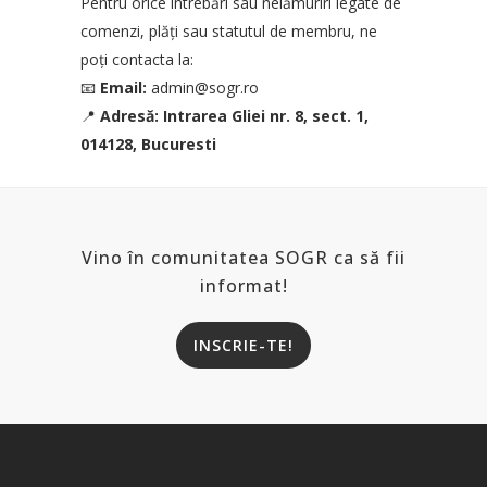
Pentru orice întrebări sau nelămuriri legate de
comenzi, plăți sau statutul de membru, ne
poți contacta la:
📧
Email:
admin@sogr.ro
📍
Adresă: Intrarea Gliei nr. 8, sect. 1,
014128, Bucuresti
Vino în comunitatea SOGR ca să fii
informat!
INSCRIE-TE!