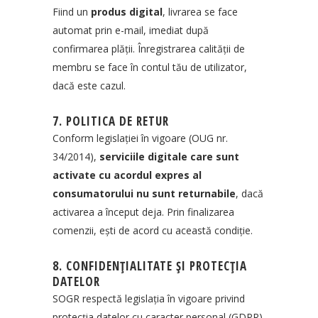
Fiind un
produs digital
, livrarea se face
automat prin e-mail, imediat după
confirmarea plății. Înregistrarea calității de
membru se face în contul tău de utilizator,
dacă este cazul.
7. POLITICA DE RETUR
Conform legislației în vigoare (OUG nr.
34/2014),
serviciile digitale care sunt
activate cu acordul expres al
consumatorului nu sunt returnabile
, dacă
activarea a început deja. Prin finalizarea
comenzii, ești de acord cu această condiție.
8. CONFIDENȚIALITATE ȘI PROTECȚIA
DATELOR
SOGR respectă legislația în vigoare privind
protecția datelor cu caracter personal (GDPR).