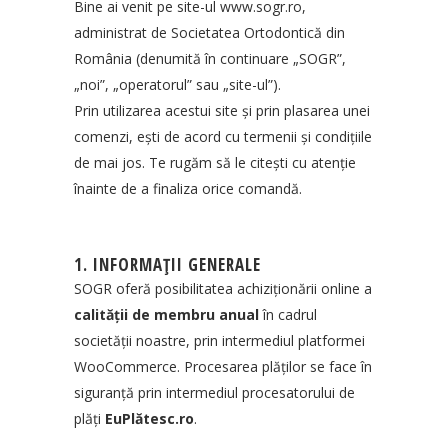
Bine ai venit pe site-ul
www.sogr.ro
,
administrat de Societatea Ortodontică din
România (denumită în continuare „SOGR”,
„noi”, „operatorul” sau „site-ul”).
Prin utilizarea acestui site și prin plasarea unei
comenzi, ești de acord cu termenii și condițiile
de mai jos. Te rugăm să le citești cu atenție
înainte de a finaliza orice comandă.
1. INFORMAȚII GENERALE
SOGR oferă posibilitatea achiziționării online a
calității de membru anual
în cadrul
societății noastre, prin intermediul platformei
WooCommerce. Procesarea plăților se face în
siguranță prin intermediul procesatorului de
plăți
EuPlătesc.ro
.