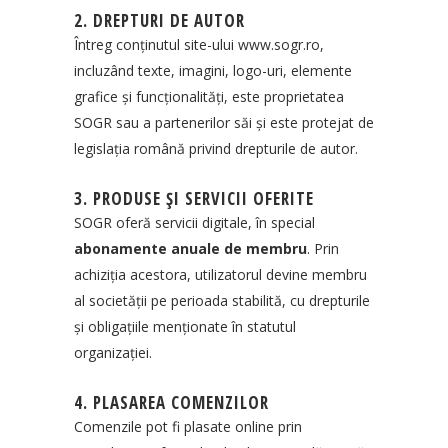
2. DREPTURI DE AUTOR
Întreg conținutul site-ului
www.sogr.ro
,
incluzând texte, imagini, logo-uri, elemente
grafice și funcționalități, este proprietatea
SOGR sau a partenerilor săi și este protejat de
legislația română privind drepturile de autor.
3. PRODUSE ȘI SERVICII OFERITE
SOGR oferă servicii digitale, în special
abonamente anuale de membru
. Prin
achiziția acestora, utilizatorul devine membru
al societății pe perioada stabilită, cu drepturile
și obligațiile menționate în statutul
organizației.
4. PLASAREA COMENZILOR
Comenzile pot fi plasate online prin