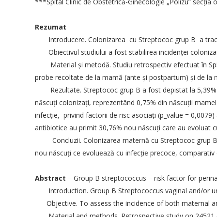
***Spital Clinic de Obstetrică-Ginecologie „Polizu” secţia o
Rezumat
Introducere. Colonizarea cu Streptococ grup B a tractu
Obiectivul studiului a fost stabilirea incidenţei colonizar
Material şi metodă. Studiu retrospectiv efectuat în Spita
probe recoltate de la mamă (ante şi postpartum) şi de la no
Rezultate. Streptococ grup B a fost depistat la 5,39% m
născuţi colonizaţi, reprezentând 0,75% din născuţii mamelo
infecţie, privind factorii de risc asociaţi (p_value = 0,007
antibiotice au primit 30,76% nou născuţi care au evoluat c
Concluzii. Colonizarea maternă cu Streptococ grup B este 
nou născuţi ce evoluează cu infecţie precoce, comparativ c
SOCIETATEA DE OBSTETRICA SI
INFORM
Abstract
– Group B streptococcus – risk factor for perina
GINECOLOGIE DIN ROMANIA
Introduction. Group B Streptococcus vaginal and/or ur
Politica d
Adresa:
Intrarea Gliei nr. 8, sect. 1,
Objective. To assess the incidence of both maternal and 
014128, Bucuresti
Termeni și
Material and methods. Retrospective study on 24521 cas