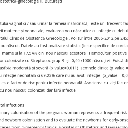
bstetrică-ginecologie II, Bucureşti
lui vaginal şi / sau urinar la femeia însărcinată, este un frecvent fac
ii materne şi neonatale, evaluarea nou născuţilor cu infecţie cu debut
lul Clinic de Obstetrică Ginecologie „Polizu” între 2006-2012 pe 245
u născut. Datele au fost analizate statistic (teste specifice de corelaţ
ame şi la 17,54% din nou născuţii acestora. Hemoculturi pozitive c
r colonizate cu Streptococ grup B şi 0,40 /1000 născuţi vii. Există dif
9) asfixia moderată şi severă (p_value=0,011) semnele clinice (p_value 
u infecţie neonatală şi 69,23% care nu au avut infecţie (p_value = 0,
factor de risc pentru infecţie neonatală. Asocierea cu alţi factori d
u nou născuţi colonizaţi dar fără infecţie.
AȚII SOGR
LINKURI UTILE
tal infections
inary colonisation of the pregnant woman represents a frequent risk fa
e confidentialitate
Societatea Romană de Ultrasono
newborn colonisation and to evaluate the newborns for early-onset ne
Obstetrică și Ginecologie
 condiții
es from “Emergency Clinical Hospital of Obstetrics and Gynaecology