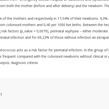
Asociatia Romana de Medicina P
esc
om both the mother (before and after delivery) and the newborn. The d
Societatea Româna de Endocrin
Ginecologica
 the mothers and respectively in 17,54% of their newborns. 4,3% of
Societatea Romana de Uroginec
rom colonised mothers and 0,40 per 1000 live births. Between the he
Societatea Romana de Medicina
ng risk factors (p_value = 0,0079), perinatal asphyxia – either moderate
Reproductiva
rinatal infection and for 69,23% of those without infection an intrapa
Societatea Romana de Chirurgie
Invazivă în Ginecologie
cus acts as a risk factor for perinatal infection. In the group of 
Societatea de Endometrioză si Inf
– Europeană
 frequent compared with the colonised newborns without clinical or pa
epsis, diagnosis criteria
Societatea Română de Human
Papillomavirus
Asociatia de Reproducere Uman
Romania
!
cietatea de Obstetrica si Ginecologie din Romania 2019
|
gazduit de amcwebso