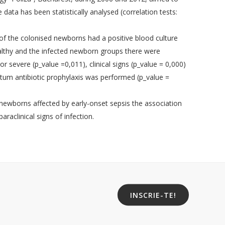
erinatala
The International Federation of Gynecology
and Obstetrics
ata has been statistically analysed (correlation tests:
ologie
RCOG - The Royal College of Obstetricians
and Gynaecologists
 the colonised newborns had a positive blood culture
ologie
ACOG: The American College of
althy and the infected newborn groups there were
Obstetricians and Gynecologists
 or severe (p_value =0,011), clinical signs (p_value = 0,000)
National College of French Gynecologists
rtum antibiotic prophylaxis was performed (p_value =
 Minim
and Obstetricians
MDedge
newborns affected by early-onset sepsis the association
ertilitate Est
Medscape
raclinical signs of infection.
a din
INSCRIE-TE!
ft.ro