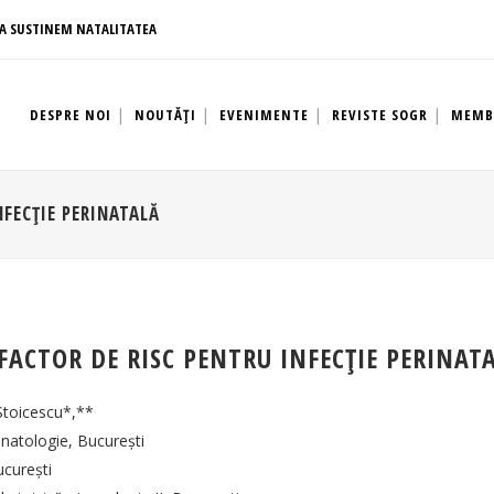
A SUSTINEM NATALITATEA
DESPRE NOI
NOUTĂȚI
EVENIMENTE
REVISTE SOGR
MEMB
FECŢIE PERINATALĂ
FACTOR DE RISC PENTRU INFECŢIE PERINAT
Stoicescu*,**
onatologie, Bucureşti
ucureşti