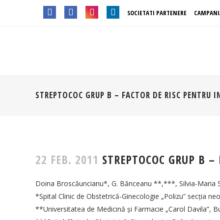
SOCIETATI PARTENERE
CAMPANI
STREPTOCOC GRUP B – FACTOR DE RISC PENTRU IN
22 FEB. 2011
STREPTOCOC GRUP B – 
Doina Broscăuncianu*, G. Bănceanu **,***, Silvia-Maria 
*Spital Clinic de Obstetrică-Ginecologie „Polizu” secţia ne
**Universitatea de Medicină şi Farmacie „Carol Davila”, B