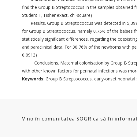
CUI: 10141368
Cum plat
find the Group B Streptococcus in the samples obtained fr
Student T, Fisher exact, chi-square)
E-mail:
conducerea.sogr@gmail.com
Contact
admin@sogr.ro
Results. Group B Streptococcus was detected in 5,39% of
PARTENER
for Group B Streptococcus, namely 0,75% of the babies f
statistically significant differences, regarding the coexisti
and paraclinical data. For 30,76% of the newborns with pe
0,0913)
Conclusions. Maternal colonisation by Group B Streptococ
with other known factors for perinatal infections was more
Keywords
: Group B Streptococcus, early-onset neonatal s
Vino în comunitatea SOGR ca să fii informat
© So