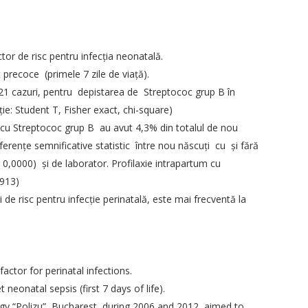
tor de risc pentru infecţia neonatală.
 precoce (primele 7 zile de viaţă).
21 cazuri, pentru depistarea de Streptococ grup B în
ie: Student T, Fisher exact, chi-square)
u Streptococ grup B au avut 4,3% din totalul de nou
erenţe semnificative statistic între nou născuţi cu şi fără
= 0,0000) şi de laborator. Profilaxie intrapartum cu
0913)
e risc pentru infecţie perinatală, este mai frecventă la
ctor for perinatal infections.
grafie în
EBCOG European Bord&College of
onatal sepsis (first 7 days of life).
Obstretics and Gyneacology
 “Polizu”, Bucharest, during 2006 and 2012, aimed to