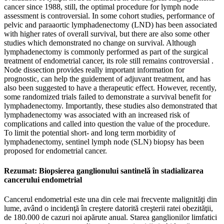
cancer since 1988, still, the optimal procedure for lymph node
assessment is controversial. In some cohort studies, performance of
pelvic and paraaortic lymphadenectomy (LND) has been associated
with higher rates of overall survival, but there are also some other
studies which demonstrated no change on survival. Although
lymphadenectomy is commonly performed as part of the surgical
treatment of endometrial cancer, its role still remains controversial .
Node dissection provides really important information for
prognostic, can help the guidement of adjuvant treatment, and has
also been suggested to have a therapeutic effect. However, recently,
some randomized trials failed to demonstrate a survival benefit for
lymphadenectomy. Importantly, these studies also demonstrated that
lymphadenectomy was associated with an increased risk of
complications and called into question the value of the procedure.
To limit the potential short- and long term morbidity of
lymphadenectomy, sentinel lymph node (SLN) biopsy has been
proposed for endometrial cancer.
Rezumat: Biopsierea ganglionului santinelă în stadializarea
cancerului endometrial
Cancerul endometrial este una din cele mai frecvente malignităţi din
lume, având o incidenţă în creştere datorită creşterii ratei obezităţii,
de 180.000 de cazuri noi apărute anual. Starea ganglionilor limfatici