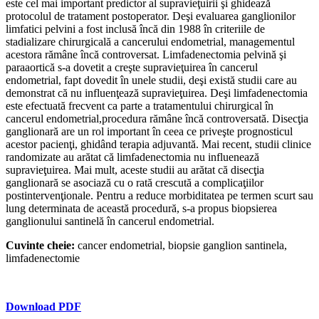
este cel mai important predictor al supravieţuirii şi ghidează
protocolul de tratament postoperator. Deşi evaluarea ganglionilor
limfatici pelvini a fost inclusă încă din 1988 în criteriile de
stadializare chirurgicală a cancerului endometrial, managementul
acestora rămâne încă controversat. Limfadenectomia pelvină şi
paraaortică s-a dovetit a creşte supravieţuirea în cancerul
endometrial, fapt dovedit în unele studii, deşi există studii care au
demonstrat că nu influenţează supravieţuirea. Deşi limfadenectomia
este efectuată frecvent ca parte a tratamentului chirurgical în
cancerul endometrial,procedura rămâne încă controversată. Disecţia
ganglionară are un rol important în ceea ce priveşte prognosticul
acestor pacienţi, ghidând terapia adjuvantă. Mai recent, studii clinice
randomizate au arătat că limfadenectomia nu influenează
supravieţuirea. Mai mult, aceste studii au arătat că disecţia
ganglionară se asociază cu o rată crescută a complicaţiilor
postintervenţionale. Pentru a reduce morbiditatea pe termen scurt sau
lung determinata de această procedură, s-a propus biopsierea
ganglionului santinelă în cancerul endometrial.
Cuvinte cheie:
cancer endometrial, biopsie ganglion santinela,
limfadenectomie
Download PDF