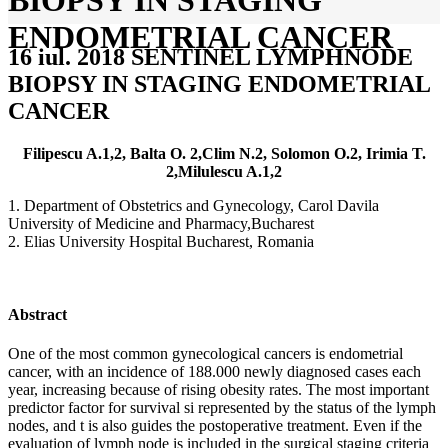
BIOPSY IN STAGING
ENDOMETRIAL CANCER
16 iul. 2018
SENTINEL LYMPHNODE
BIOPSY IN STAGING ENDOMETRIAL
CANCER
Filipescu A.1,2, Balta O. 2,Clim N.2, Solomon O.2, Irimia T.
2,Milulescu A.1,2
1. Department of Obstetrics and Gynecology, Carol Davila
University of Medicine and Pharmacy,Bucharest
2. Elias University Hospital Bucharest, Romania
Abstract
One of the most common gynecological cancers is endometrial
cancer, with an incidence of 188.000 newly diagnosed cases each
year, increasing because of rising obesity rates. The most important
predictor factor for survival si represented by the status of the lymph
nodes, and t is also guides the postoperative treatment. Even if the
evaluation of lymph node is included in the surgical staging criteria