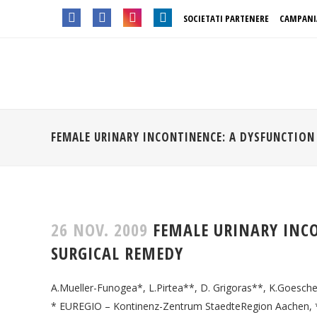
SOCIETATI PARTENERE
CAMPANI
FEMALE URINARY INCONTINENCE: A DYSFUNCTION
26 NOV. 2009
FEMALE URINARY INCO
SURGICAL REMEDY
A.Mueller-Funogea*, L.Pirtea**, D. Grigoras**, K.Goesch
* EUREGIO – Kontinenz-Zentrum StaedteRegion Aachen, **