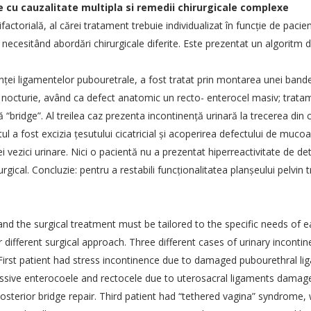
 cu cauzalitate multipla si remedii chirurgicale complexe
factorială, al cărei tratament trebuie individualizat în funcţie de paci
 necesitând abordări chirurgicale diferite. Este prezentat un algoritm 
nţei ligamentelor pubouretrale, a fost tratat prin montarea unei bande
 nocturie, având ca defect anatomic un recto- enterocel masiv; tratam
 “bridge”. Al treilea caz prezenta incontinenţă urinară la trecerea din c
tul a fost excizia ţesutului cicatricial şi acoperirea defectului de mu
AȚII SOGR
LINKURI UTILE
i vezici urinare. Nici o pacientă nu a prezentat hiperreactivitate de d
gical. Concluzie: pentru a restabili funcţionalitatea planşeului pelvin
e confidentialitate
Societatea Romană de Ultrasono
Obstetrică și Ginecologie
 condiții
Asociatia Romana de Medicina P
esc
 and the surgical treatment must be tailored to the specific needs of 
Societatea Româna de Endocrin
r different surgical approach. Three different cases of urinary incont
Ginecologica
irst patient had stress incontinence due to damaged pubourethral li
Societatea Romana de Uroginec
assive enterocoele and rectocele due to uterosacral ligaments damage 
Societatea Romana de Medicina
osterior bridge repair. Third patient had “tethered vagina” syndrome
Reproductiva