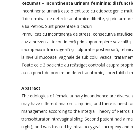
Rezumat – Incontinenta urinara feminina: disfunctie
Incontinenţa urinară este o entitate cu etiopatogenie multi
fi determinat de defecte anatomice diferite, şi prin urmare
a lui Petros. Sunt prezentate 3 cazuri.
Primul caz cu incontinenţă de stress, consecutivă insuficie
caz a prezentat incontinenţă prin supraumplere vezicală şi
sacropexia infracocigeală şi colporafie posterioară, tehnică
la nivelul mucoasei vaginale de sub colul vezical; tratamen
SOCIETATEA DE OBSTETRICA SI
INFORM
Toate cele 3 paciente au reâştigat controlul asupra proprie
GINECOLOGIE DIN ROMANIA
au ca punct de pornire un defect anatomic, corectabil chirur
Politica d
Adresa:
Intrarea Gliei nr. 8, sect. 1,
014128, Bucuresti
Termeni și
Abstract
CUI: 10141368
Cum plat
The etiologies of female urinary incontinence are diverse
may have different anatomic injuries, and there is need fo
E-mail:
conducerea.sogr@gmail.com
Contact
admin@sogr.ro
management according to the Integral Theory of Petros. F
PARTENER
transobturator intravaginal sling. Second patient had a m
night), and was treated by infracoccygeal sacropexy and p