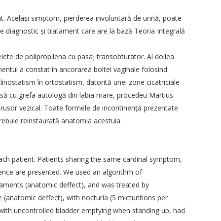
ent. Acelaşi simptom, pierderea involuntară de urină, poate
de diagnostic şi tratament care are la bază Teoria Integrală
lete de polipropilena cu pasaj transobturator. Al doilea
entul a constat în ancorarea boltei vaginale folosind
linostatism în ortostatism, datorită unei zone cicatriciale
coasă cu grefa autologă din labia mare, procedeu Martius.
etrusor vezical. Toate formele de incontinenţă prezentate
 trebuie reinstaurată anatomia acestuia.
grafie în
EBCOG European Bord&College of
Obstretics and Gyneacology
erinatala
The International Federation of Gynecology
and Obstetrics
each patient. Patients sharing the same cardinal symptom,
ologie
inence are presented. We used an algorithm of
RCOG - The Royal College of Obstetricians
and Gynaecologists
gaments (anatomic deffect), and was treated by
ologie
ACOG: The American College of
(anatomic deffect), with nocturia (5 micturitions per
Obstetricians and Gynecologists
, with uncontrolled bladder emptying when standing up, had
National College of French Gynecologists