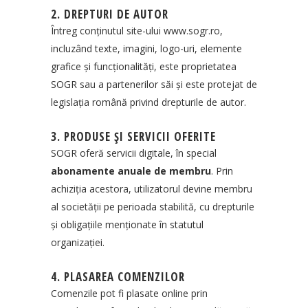
2. DREPTURI DE AUTOR
Întreg conținutul site-ului
www.sogr.ro
,
incluzând texte, imagini, logo-uri, elemente
grafice și funcționalități, este proprietatea
SOGR sau a partenerilor săi și este protejat de
legislația română privind drepturile de autor.
3. PRODUSE ȘI SERVICII OFERITE
SOGR oferă servicii digitale, în special
abonamente anuale de membru
. Prin
achiziția acestora, utilizatorul devine membru
al societății pe perioada stabilită, cu drepturile
și obligațiile menționate în statutul
organizației.
4. PLASAREA COMENZILOR
Comenzile pot fi plasate online prin