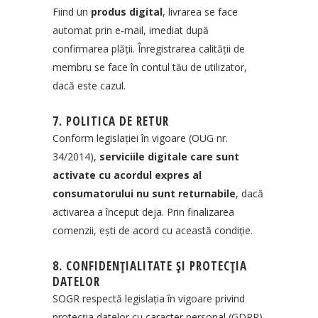
Fiind un
produs digital
, livrarea se face
automat prin e-mail, imediat după
confirmarea plății. Înregistrarea calității de
membru se face în contul tău de utilizator,
dacă este cazul.
7. POLITICA DE RETUR
Conform legislației în vigoare (OUG nr.
34/2014),
serviciile digitale care sunt
activate cu acordul expres al
consumatorului nu sunt returnabile
, dacă
activarea a început deja. Prin finalizarea
comenzii, ești de acord cu această condiție.
8. CONFIDENȚIALITATE ȘI PROTECȚIA
DATELOR
SOGR respectă legislația în vigoare privind
protecția datelor cu caracter personal (GDPR).