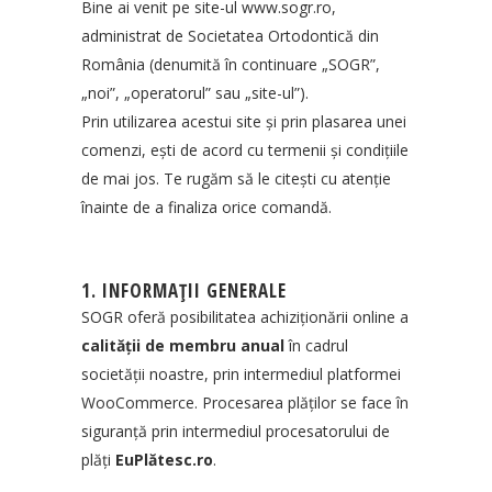
Bine ai venit pe site-ul
www.sogr.ro
,
administrat de Societatea Ortodontică din
România (denumită în continuare „SOGR”,
„noi”, „operatorul” sau „site-ul”).
Prin utilizarea acestui site și prin plasarea unei
comenzi, ești de acord cu termenii și condițiile
de mai jos. Te rugăm să le citești cu atenție
înainte de a finaliza orice comandă.
1. INFORMAȚII GENERALE
SOGR oferă posibilitatea achiziționării online a
calității de membru anual
în cadrul
societății noastre, prin intermediul platformei
WooCommerce. Procesarea plăților se face în
siguranță prin intermediul procesatorului de
plăți
EuPlătesc.ro
.