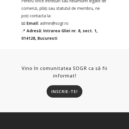
Pentru orice întrebări sau nelămuriri legate de
comenzi, plăți sau statutul de membru, ne
poți contacta la:
📧
Email:
admin@sogr.ro
📍
Adresă: Intrarea Gliei nr. 8, sect. 1,
014128, Bucuresti
Vino în comunitatea SOGR ca să fii
informat!
INSCRIE-TE!